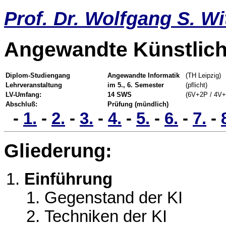
Prof. Dr. Wolfgang S. Wi
Angewandte Künstliche
Diplom-Studiengang
Angewandte Informatik
(TH Leipzig)
Lehrveranstaltung
im 5., 6. Semester
(pflicht)
LV-Umfang:
14 SWS
(6V+2P / 4V+
Abschluß:
Prüfung (mündlich)
-
1.
-
2.
-
3.
-
4.
-
5.
-
6.
-
7.
-
Gliederung:
Einführung
Gegenstand der KI
Techniken der KI