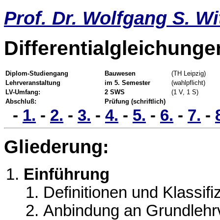
Prof. Dr. Wolfgang S. Wi
Differentialgleichunge
Diplom-Studiengang
Bauwesen
(TH Leipzig)
Lehrveranstaltung
im 5. Semester
(wahlpflicht)
LV-Umfang:
2 SWS
(1 V, 1 S)
Abschluß:
Prüfung (schriftlich)
-
1.
-
2.
-
3.
-
4.
-
5.
-
6.
-
7.
-
Gliederung:
Einführung
Definitionen und Klassifi
Anbindung an Grundlehr