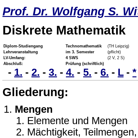
Prof. Dr. Wolfgang S. Wi
Diskrete Mathematik
Diplom-Studiengang
Technomathematik
(TH Leipzig)
Lehrveranstaltung
im 3. Semester
(pflicht)
LV-Umfang:
4 SWS
(2 V, 2 S)
Abschluß:
Prüfung (schriftlich)
-
1.
-
2.
-
3.
-
4.
-
5.
-
6.
-
L
-
*
Gliederung:
Mengen
Elemente und Mengen
Mächtigkeit, Teilmenge