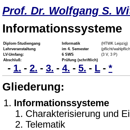
Prof. Dr. Wolfgang S. Wi
Informationssysteme
Diplom-Studiengang
Informatik
(HTWK Leipzig)
Lehrveranstaltung
im 4. Semester
(pflicht/wahlpflich
LV-Umfang:
6 SWS
(3 V, 3 P)
Abschluß:
Prüfung (schriftlich)
-
1.
-
2.
-
3.
-
4.
-
5.
-
L
-
*
Gliederung:
Informationssysteme
Charakterisierung und Ei
Telematik