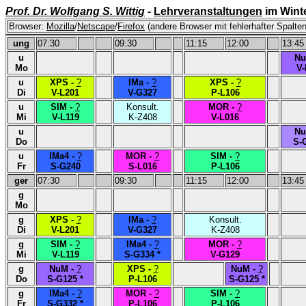
Prof. Dr. Wolfgang S. Wittig
-
Lehrveranstaltungen
im Wint
Browser:
Mozilla
/
Netscape
/
Firefox
(andere Browser mit fehlerhafter Spalten
ung
07:30
09:30
11:15
12:00
13:45
u
Nu
Mo
V-
u
XPS -
?
IMa -
?
XPS -
?
Di
V-L201
V-G327
P-L106
u
SIM -
?
Konsult.
MOR -
?
Mi
V-L119
K-Z408
V-L016
u
Nu
Do
S-G
u
IMa4 -
?
MOR -
?
SIM -
?
Fr
S-G240
S-L016
P-L106
ger
07:30
09:30
11:15
12:00
13:45
g
Mo
g
XPS -
?
IMa -
?
Konsult.
Di
V-L201
V-G327
K-Z408
g
SIM -
?
IMa4 -
?
MOR -
?
Mi
V-L119
S-G334 *
V-G129
g
NuM -
?
XPS -
?
NuM -
?
Do
S-G125 *
P-L106
S-G125 *
g
IMa4 -
?
MOR -
?
SIM -
?
Fr
S-G332 *
P-L106
P-L106