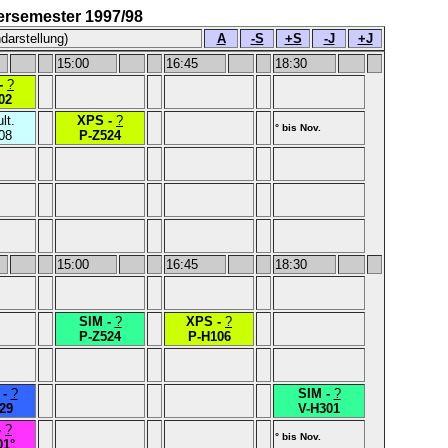
ersemester 1997/98
darstellung)
A
-S
+S
-J
+J
15:00
16:45
18:30
-
?
02
lt.
XPS -
?
° bis Nov.
08
P-Z524
15:00
16:45
18:30
SIM -
?
XPS -
?
P-Z524
P-H106
 -
?
SIM -
?
29
V-H301
-
?
° bis Nov.
01°