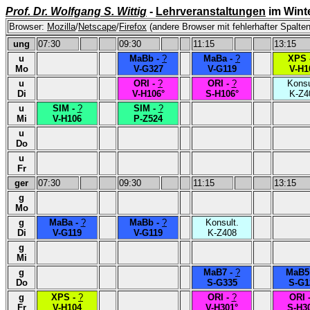
Prof. Dr. Wolfgang S. Wittig
-
Lehrveranstaltungen
im Wint
Browser:
Mozilla
/
Netscape
/
Firefox
(andere Browser mit fehlerhafter Spalten
ung
07:30
09:30
11:15
13:15
u
MaBb -
?
MaBa -
?
XPS 
Mo
V-G327
V-G119
V-H1
u
ORI -
?
ORI -
?
Konsu
Di
V-H106°
S-H106°
K-Z4
u
SIM -
?
SIM -
?
Mi
V-H106
P-Z524
u
Do
u
Fr
ger
07:30
09:30
11:15
13:15
g
Mo
g
MaBa -
?
MaBb -
?
Konsult.
Di
V-G119
V-G119
K-Z408
g
Mi
g
MaB7 -
?
MaB5
Do
S-G335
S-G1
g
XPS -
?
ORI -
?
ORI 
Fr
V-H104
V-H301°
S-H3