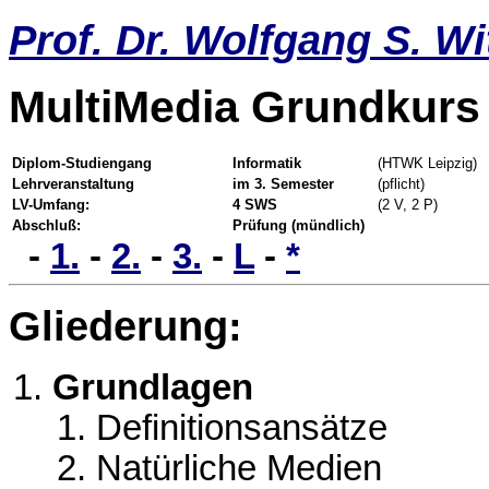
Prof. Dr. Wolfgang S. Wi
MultiMedia Grundkurs
Diplom-Studiengang
Informatik
(HTWK Leipzig)
Lehrveranstaltung
im 3. Semester
(pflicht)
LV-Umfang:
4 SWS
(2 V, 2 P)
Abschluß:
Prüfung (mündlich)
-
1.
-
2.
-
3.
-
L
-
*
Gliederung:
Grundlagen
Definitionsansätze
Natürliche Medien