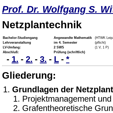
Prof. Dr. Wolfgang S. Wi
Netzplantechnik
Bachelor-Studiengang
Angewandte Mathematik
(HTWK Leipz
Lehrveranstaltung
im 4. Semester
(pflicht)
LV-Umfang:
2 SWS
(1 V, 1 P)
Abschluß:
Prüfung (schriftlich)
-
1.
-
2.
-
3.
-
L
-
*
Gliederung:
Grundlagen der Netzplan
Projektmanagement und 
Grafentheoretische Gru