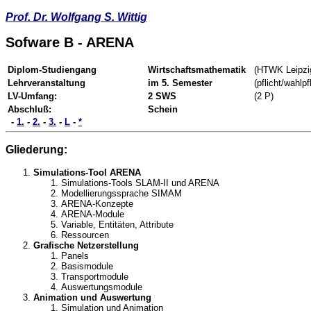
Prof. Dr. Wolfgang S. Wittig
Sofware B - ARENA
Diplom-Studiengang
Wirtschaftsmathematik
(HTWK Leipzi
Lehrveranstaltung
im 5. Semester
(pflicht/wahlpfl
LV-Umfang:
2 SWS
(2 P)
Abschluß:
Schein
-
1.
-
2.
-
3.
-
L
-
*
Gliederung:
Simulations-Tool ARENA
Simulations-Tools SLAM-II und ARENA
Modellierungssprache SIMAM
ARENA-Konzepte
ARENA-Module
Variable, Entitäten, Attribute
Ressourcen
Grafische Netzerstellung
Panels
Basismodule
Transportmodule
Auswertungsmodule
Animation und Auswertung
Simulation und Animation