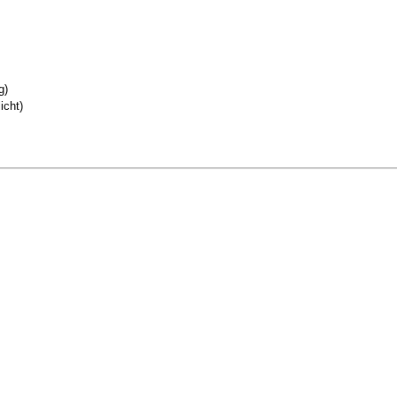
g)
icht)