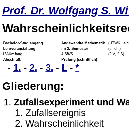
Prof. Dr. Wolfgang S. Wi
Wahrscheinlichkeitsr
Bachelor-Studiengang
Angewandte Mathematik
(HTWK Leipz
Lehrveranstaltung
im 2. Semester
(pflicht)
LV-Umfang:
4 SWS
(2 V, 2 S)
Abschluß:
Prüfung (schriftlich)
-
1.
-
2.
-
3.
-
L
-
*
Gliederung:
Zufallsexperiment und W
Zufallsereignis
Wahrscheinlichkeit