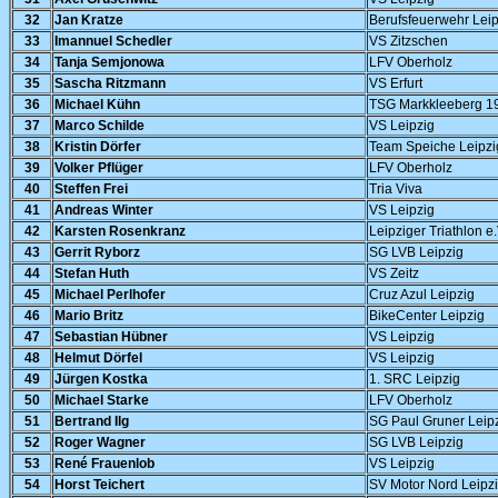
32
Jan Kratze
Berufsfeuerwehr Leip
33
Imannuel Schedler
VS Zitzschen
34
Tanja Semjonowa
LFV Oberholz
35
Sascha Ritzmann
VS Erfurt
36
Michael Kühn
TSG Markkleeberg 1
37
Marco Schilde
VS Leipzig
38
Kristin Dörfer
Team Speiche Leipzi
39
Volker Pflüger
LFV Oberholz
40
Steffen Frei
Tria Viva
41
Andreas Winter
VS Leipzig
42
Karsten Rosenkranz
Leipziger Triathlon e.
43
Gerrit Ryborz
SG LVB Leipzig
44
Stefan Huth
VS Zeitz
45
Michael Perlhofer
Cruz Azul Leipzig
46
Mario Britz
BikeCenter Leipzig
47
Sebastian Hübner
VS Leipzig
48
Helmut Dörfel
VS Leipzig
49
Jürgen Kostka
1. SRC Leipzig
50
Michael Starke
LFV Oberholz
51
Bertrand Ilg
SG Paul Gruner Leip
52
Roger Wagner
SG LVB Leipzig
53
René Frauenlob
VS Leipzig
54
Horst Teichert
SV Motor Nord Leipz