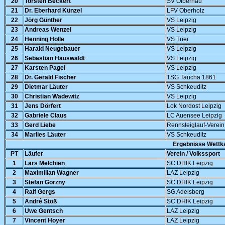
20
Torsten Beckert
SV Olbernau
21
Dr. Eberhard Künzel
LFV Oberholz
22
Jörg Günther
VS Leipzig
23
Andreas Wenzel
VS Leipzig
24
Henning Holle
VS Trier
25
Harald Neugebauer
VS Leipzig
26
Sebastian Hauswaldt
VS Leipzig
27
Karsten Pagel
VS Leipzig
28
Dr. Gerald Fischer
TSG Taucha 1861
29
Dietmar Läuter
VS Schkeuditz
30
Christian Wadewitz
VS Leipzig
31
Jens Dörfert
Lok Nordost Leipzig
32
Gabriele Claus
LC Auensee Leipzig
33
Gerd Liebe
Rennsteiglauf-Verein
34
Marlies Läuter
VS Schkeuditz
Ergebnisse Wettk
PT
Läufer
Verein / Volkssport
1
Lars Melchien
SC DHfK Leipzig
2
Maximilian Wagner
LAZ Leipzig
3
Stefan Gorzny
SC DHfK Leipzig
4
Ralf Gergs
SG Adelsberg
5
André Stöß
SC DHfK Leipzig
6
Uwe Gentsch
LAZ Leipzig
7
Vincent Hoyer
LAZ Leipzig