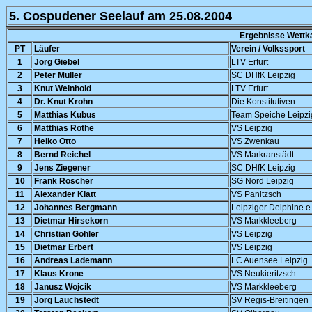
5. Cospudener Seelauf am 25.08.2004
Ergebnisse Wettk
PT
Läufer
Verein / Volkssport
1
Jörg Giebel
LTV Erfurt
2
Peter Müller
SC DHfK Leipzig
3
Knut Weinhold
LTV Erfurt
4
Dr. Knut Krohn
Die Konstitutiven
5
Matthias Kubus
Team Speiche Leipzi
6
Matthias Rothe
VS Leipzig
7
Heiko Otto
VS Zwenkau
8
Bernd Reichel
VS Markranstädt
9
Jens Ziegener
SC DHfK Leipzig
10
Frank Roscher
SG Nord Leipzig
11
Alexander Klatt
VS Panitzsch
12
Johannes Bergmann
Leipziger Delphine e.
13
Dietmar Hirsekorn
VS Markkleeberg
14
Christian Göhler
VS Leipzig
15
Dietmar Erbert
VS Leipzig
16
Andreas Lademann
LC Auensee Leipzig
17
Klaus Krone
VS Neukieritzsch
18
Janusz Wojcik
VS Markkleeberg
19
Jörg Lauchstedt
SV Regis-Breitingen