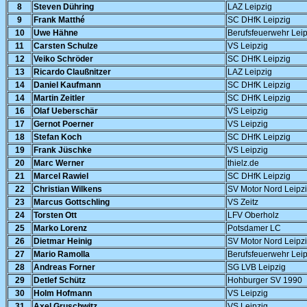
8
Steven Dühring
LAZ Leipzig
9
Frank Matthé
SC DHfK Leipzig
10
Uwe Hähne
Berufsfeuerwehr Leip
11
Carsten Schulze
VS Leipzig
12
Veiko Schröder
SC DHfK Leipzig
13
Ricardo Claußnitzer
LAZ Leipzig
14
Daniel Kaufmann
SC DHfK Leipzig
14
Martin Zeitler
SC DHfK Leipzig
16
Olaf Ueberschär
VS Leipzig
17
Gernot Poerner
VS Leipzig
18
Stefan Koch
SC DHfK Leipzig
19
Frank Jüschke
VS Leipzig
20
Marc Werner
thielz.de
21
Marcel Rawiel
SC DHfK Leipzig
22
Christian Wilkens
SV Motor Nord Leipz
23
Marcus Gottschling
VS Zeitz
24
Torsten Ott
LFV Oberholz
25
Marko Lorenz
Potsdamer LC
26
Dietmar Heinig
SV Motor Nord Leipz
27
Mario Ramolla
Berufsfeuerwehr Leip
28
Andreas Forner
SG LVB Leipzig
29
Detlef Schütz
Hohburger SV 1990
30
Holm Hofmann
VS Leipzig
31
Axel Gruschwitz
VS Leipzig