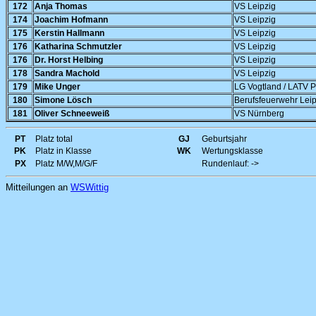
172
Anja Thomas
VS Leipzig
174
Joachim Hofmann
VS Leipzig
175
Kerstin Hallmann
VS Leipzig
176
Katharina Schmutzler
VS Leipzig
176
Dr. Horst Helbing
VS Leipzig
178
Sandra Machold
VS Leipzig
179
Mike Unger
LG Vogtland / LATV 
180
Simone Lösch
Berufsfeuerwehr Leip
181
Oliver Schneeweiß
VS Nürnberg
PT
Platz total
GJ
Geburtsjahr
PK
Platz in Klasse
WK
Wertungsklasse
PX
Platz M/W,M/G/F
Rundenlauf: ->
Mitteilungen an
WSWittig