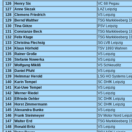
126
Henry Six
VC 68 Pegau
127
Anne Slezak
LAZ Leipzig
128
Clemens Friedrich
VS Leipzig
129
Bernd Walther
TSG Markkleeberg 1
130
Tina Götze
PSV Leipzig
131
Constanze Beck
TSG Markkleeberg 1
132
Felix Kluge
TSG Markkleeberg 1
133
Christina Flechsig
SG LVB Leipzig
134
Klaus Hörhold
TSV 1893 Wahren
135
Rainer Große
VS Leipzig
136
Stefanie Nowerka
VS Leipzig
137
Wolfgang Mikliß
VS Schkeuditz
138
Daniel Pfuhl
VS Leipzig
139
Helmmar Herold
LSG HO Systems Lei
140
Karin Tempel
SC DHfK Leipzig
141
Kai-Uwe Tempel
VS Leipzig
142
Werner Riedel
VS Leipzig
143
Elfriede Oehler
SC DHfK Leipzig
144
Horst Zimmermann
SC DHfK Leipzig
145
Alexandra Bunke
VS Leipzig
146
Frank Steinmeyer
SV Motor Nord Leipz
147
Walter Erd
TSG Markkleeberg 1
148
Ronald Britz
VS Leipzig