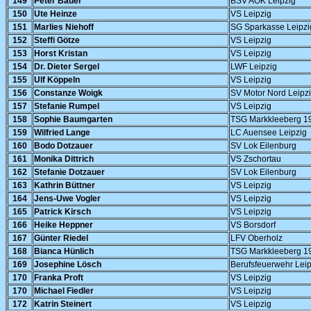
149
Peter Bauer
BSV AOK Leipzig
150
Ute Heinze
VS Leipzig
151
Marlies Niehoff
SG Sparkasse Leipzi
152
Steffi Götze
VS Leipzig
153
Horst Kristan
VS Leipzig
154
Dr. Dieter Sergel
LWF Leipzig
155
Ulf Köppeln
VS Leipzig
156
Constanze Woigk
SV Motor Nord Leipz
157
Stefanie Rumpel
VS Leipzig
158
Sophie Baumgarten
TSG Markkleeberg 1
159
Wilfried Lange
LC Auensee Leipzig
160
Bodo Dotzauer
SV Lok Eilenburg
161
Monika Dittrich
VS Zschortau
162
Stefanie Dotzauer
SV Lok Eilenburg
163
Kathrin Büttner
VS Leipzig
164
Jens-Uwe Vogler
VS Leipzig
165
Patrick Kirsch
VS Leipzig
166
Heike Heppner
VS Borsdorf
167
Günter Riedel
LFV Oberholz
168
Bianca Hünlich
TSG Markkleeberg 1
169
Josephine Lösch
Berufsfeuerwehr Leip
170
Franka Proft
VS Leipzig
170
Michael Fiedler
VS Leipzig
172
Katrin Steinert
VS Leipzig