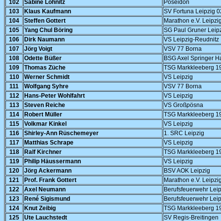
102
Sabine Löhnitz
Poseidon
103
Klaus Kaufmann
SV Fortuna Leipzig 0
104
Steffen Gottert
Marathon e.V. Leipzi
105
Yang Chul Böring
SG Paul Gruner Leip
106
Dirk Naumann
VS Leipzig-Reudnitz
107
Jörg Voigt
VSV 77 Borna
108
Odette Büßer
BSG Axel Springer 
109
Thomas Züche
TSG Markkleeberg 1
110
Werner Schmidt
VS Leipzig
111
Wolfgang Syhre
VSV 77 Borna
112
Hans-Peter Wohlfahrt
VS Leipzig
113
Steven Reiche
VS Großpösna
114
Robert Müller
TSG Markkleeberg 1
115
Volkmar Kinkel
VS Leipzig
116
Shirley-Ann Rüschemeyer
1. SRC Leipzig
117
Matthias Schrape
VS Leipzig
118
Ralf Kirchner
TSG Markkleeberg 1
119
Philip Häussermann
VS Leipzig
120
Jörg Ackermann
BSV AOK Leipzig
121
Prof. Frank Gottert
Marathon e.V. Leipzi
122
Axel Neumann
Berufsfeuerwehr Leip
123
René Sigismund
Berufsfeuerwehr Leip
124
Knut Zeibig
TSG Markkleeberg 1
125
Ute Lauchstedt
SV Regis-Breitingen