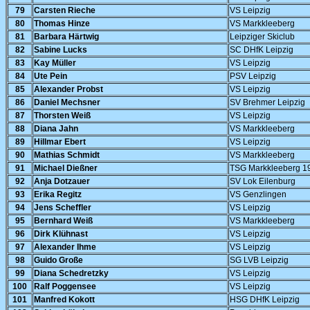
79
Carsten Rieche
VS Leipzig
80
Thomas Hinze
VS Markkleeberg
81
Barbara Härtwig
Leipziger Skiclub
82
Sabine Lucks
SC DHfK Leipzig
83
Kay Müller
VS Leipzig
84
Ute Pein
PSV Leipzig
85
Alexander Probst
VS Leipzig
86
Daniel Mechsner
SV Brehmer Leipzig
87
Thorsten Weiß
VS Leipzig
88
Diana Jahn
VS Markkleeberg
89
Hillmar Ebert
VS Leipzig
90
Mathias Schmidt
VS Markkleeberg
91
Michael Dießner
TSG Markkleeberg 1
92
Anja Dotzauer
SV Lok Eilenburg
93
Erika Regitz
VS Genzlingen
94
Jens Scheffler
VS Leipzig
95
Bernhard Weiß
VS Markkleeberg
96
Dirk Klühnast
VS Leipzig
97
Alexander Ihme
VS Leipzig
98
Guido Große
SG LVB Leipzig
99
Diana Schedretzky
VS Leipzig
100
Ralf Poggensee
VS Leipzig
101
Manfred Kokott
HSG DHfK Leipzig