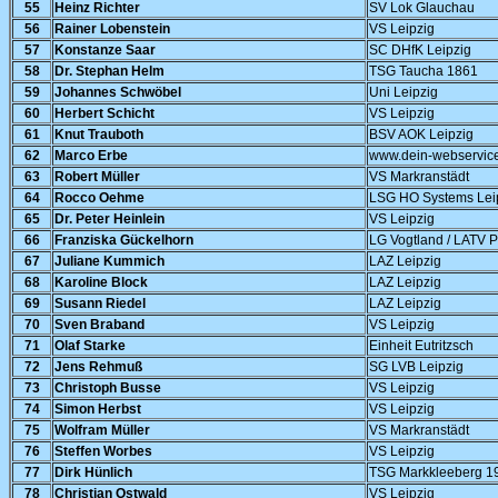
55
Heinz Richter
SV Lok Glauchau
56
Rainer Lobenstein
VS Leipzig
57
Konstanze Saar
SC DHfK Leipzig
58
Dr. Stephan Helm
TSG Taucha 1861
59
Johannes Schwöbel
Uni Leipzig
60
Herbert Schicht
VS Leipzig
61
Knut Trauboth
BSV AOK Leipzig
62
Marco Erbe
www.dein-webservice
63
Robert Müller
VS Markranstädt
64
Rocco Oehme
LSG HO Systems Lei
65
Dr. Peter Heinlein
VS Leipzig
66
Franziska Gückelhorn
LG Vogtland / LATV 
67
Juliane Kummich
LAZ Leipzig
68
Karoline Block
LAZ Leipzig
69
Susann Riedel
LAZ Leipzig
70
Sven Braband
VS Leipzig
71
Olaf Starke
Einheit Eutritzsch
72
Jens Rehmuß
SG LVB Leipzig
73
Christoph Busse
VS Leipzig
74
Simon Herbst
VS Leipzig
75
Wolfram Müller
VS Markranstädt
76
Steffen Worbes
VS Leipzig
77
Dirk Hünlich
TSG Markkleeberg 1
78
Christian Ostwald
VS Leipzig