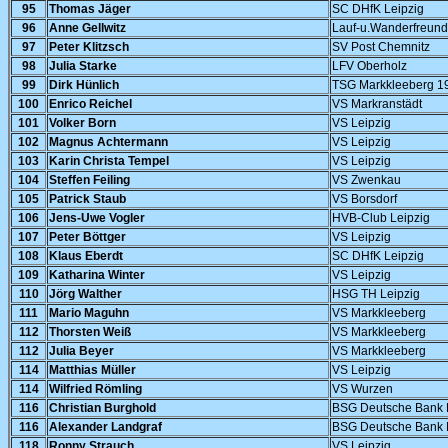
95
Thomas Jäger
SC DHfK Leipzig
96
Anne Gellwitz
Lauf-u.Wanderfreund
97
Peter Klitzsch
SV Post Chemnitz
98
Julia Starke
LFV Oberholz
99
Dirk Hünlich
TSG Markkleeberg 1
100
Enrico Reichel
VS Markranstädt
101
Volker Born
VS Leipzig
102
Magnus Achtermann
VS Leipzig
103
Karin Christa Tempel
VS Leipzig
104
Steffen Feiling
VS Zwenkau
105
Patrick Staub
VS Borsdorf
106
Jens-Uwe Vogler
HVB-Club Leipzig
107
Peter Böttger
VS Leipzig
108
Klaus Eberdt
SC DHfK Leipzig
109
Katharina Winter
VS Leipzig
110
Jörg Walther
HSG TH Leipzig
111
Mario Maguhn
VS Markkleeberg
112
Thorsten Weiß
VS Markkleeberg
112
Julia Beyer
VS Markkleeberg
114
Matthias Müller
VS Leipzig
114
Wilfried Römling
VS Wurzen
116
Christian Burghold
BSG Deutsche Bank 
116
Alexander Landgraf
BSG Deutsche Bank 
118
Ronny Strauch
VS Leipzig