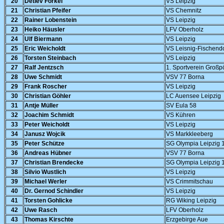
20
Detlev Förkel
VS Leipzig
21
Christian Pfeifer
VS Chemnitz
22
Rainer Lobenstein
VS Leipzig
23
Heiko Häusler
LFV Oberholz
24
Ulf Biermann
VS Leipzig
25
Eric Weicholdt
VS Leisnig-Fischendo
26
Torsten Steinbach
VS Leipzig
27
Ralf Jentzsch
1. Sportverein Groß
28
Uwe Schmidt
VSV 77 Borna
29
Frank Roscher
VS Leipzig
30
Christian Göhler
LC Auensee Leipzig
31
Antje Müller
SV Eula 58
32
Joachim Schmidt
VS Kühren
33
Peter Weicholdt
VS Leipzig
34
Janusz Wojcik
VS Markkleeberg
35
Peter Schütze
SG Olympia Leipzig 
36
Andreas Hübner
VSV 77 Borna
37
Christian Brendecke
SG Olympia Leipzig 
38
Silvio Wustlich
VS Leipzig
39
Michael Werler
VS Crimmitschau
40
Dr. Gernod Schindler
VS Leipzig
41
Torsten Gohlicke
RG Wiking Leipzig
42
Uwe Rasch
LFV Oberholz
43
Thomas Kirschte
Erzgebirge Aue