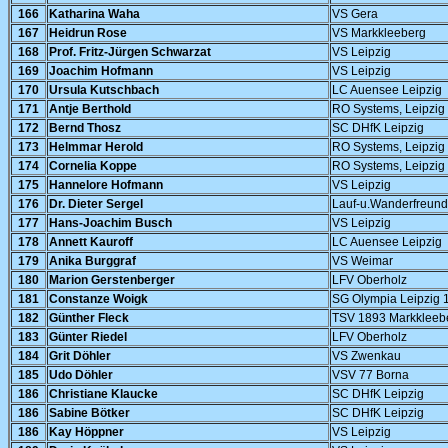
166
Katharina Waha
VS Gera
167
Heidrun Rose
VS Markkleeberg
168
Prof. Fritz-Jürgen Schwarzat
VS Leipzig
169
Joachim Hofmann
VS Leipzig
170
Ursula Kutschbach
LC Auensee Leipzig
171
Antje Berthold
RO Systems, Leipzig
172
Bernd Thosz
SC DHfK Leipzig
173
Helmmar Herold
RO Systems, Leipzig
174
Cornelia Koppe
RO Systems, Leipzig
175
Hannelore Hofmann
VS Leipzig
176
Dr. Dieter Sergel
Lauf-u.Wanderfreund
177
Hans-Joachim Busch
VS Leipzig
178
Annett Kauroff
LC Auensee Leipzig
179
Anika Burggraf
VS Weimar
180
Marion Gerstenberger
LFV Oberholz
181
Constanze Woigk
SG Olympia Leipzig 
182
Günther Fleck
TSV 1893 Markkleeb
183
Günter Riedel
LFV Oberholz
184
Grit Döhler
VS Zwenkau
185
Udo Döhler
VSV 77 Borna
186
Christiane Klaucke
SC DHfK Leipzig
186
Sabine Bötker
SC DHfK Leipzig
186
Kay Höppner
VS Leipzig