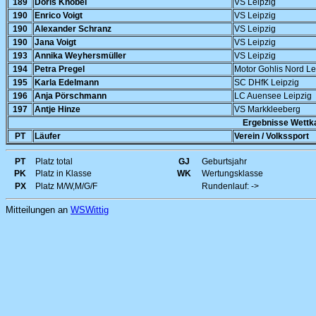
189
Doris Knöbel
VS Leipzig
190
Enrico Voigt
VS Leipzig
190
Alexander Schranz
VS Leipzig
190
Jana Voigt
VS Leipzig
193
Annika Weyhersmüller
VS Leipzig
194
Petra Pregel
Motor Gohlis Nord Le
195
Karla Edelmann
SC DHfK Leipzig
196
Anja Pörschmann
LC Auensee Leipzig
197
Antje Hinze
VS Markkleeberg
Ergebnisse Wettk
PT
Läufer
Verein / Volkssport
PT
Platz total
GJ
Geburtsjahr
PK
Platz in Klasse
WK
Wertungsklasse
PX
Platz M/W,M/G/F
Rundenlauf: ->
Mitteilungen an
WSWittig