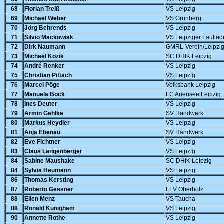
68
Florian Treiß
VS Leipzig
69
Michael Weber
VS Grünberg
70
Jörg Behrends
VS Leipzig
71
Silvio Mackowiak
VS Leipziger Laufla
72
Dirk Naumann
GMRL-Verein/Leipzi
73
Michael Kozik
SC DHfK Leipzig
74
André Renker
VS Leipzig
75
Christian Pittach
VS Leipzig
76
Marcel Pöge
Volksbank Leipzig
77
Manuela Bock
LC Auensee Leipzig
78
Ines Deuter
VS Leipzig
79
Armin Gehlke
SV Handwerk
80
Markus Heydler
VS Leipzig
81
Anja Ebenau
SV Handwerk
82
Eve Fichtner
VS Leipzig
83
Claus Langenberger
VS Leipzig
84
Sabine Maushake
SC DHfK Leipzig
84
Sylvia Heumann
VS Leipzig
86
Thomas Kersting
VS Leipzig
87
Roberto Gessner
LFV Oberholz
88
Ellen Menz
VS Taucha
88
Ronald Kunigham
VS Leipzig
90
Annette Rothe
VS Leipzig