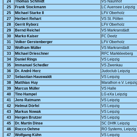
24
Thomas Schmidt
VS Naunhof
25
Frank Stockmann
LC Auensee Leipzig
25
Michael Starke II
LFV Oberholz
27
Herbert Rehart
VS St. Pölten
28
Gerrit Ryborz
LFV Oberholz
29
Bernd Reichel
VS Markranstädt
30
Marko Kaiser
FC Deetz
31
Volker Gerstenberger
LFV Oberholz
32
Wolfram Müller
VS Markranstädt
33
Michael Drieschner
RFC Markkleeberg
34
Daniel Rings
VS Leipzig
35
Immanuel Schedler
VS Zwenkau
36
Dr. André Herz
Judoclub Leipzig
37
Sebastian Hauswaldt
VS Leipzig
38
Matthias Huy
Marathon e.V. Leipzi
39
Marcus Müller
VS Halle
40
Tino Hampel
LG eXa Leipzig
41
Jens Ratmann
VS Leipzig
42
Helmut Dörfel
VS Leipzig
43
Markus Nowak
VS Leipzig
43
Hergen Brutzer
VS Leipzig
45
Dr. Martin Dinse
SC DHfK Leipzig
46
Rocco Oehme
RO Systems, Leipzig
47
Wolfgang Kühn
VS Leipzig