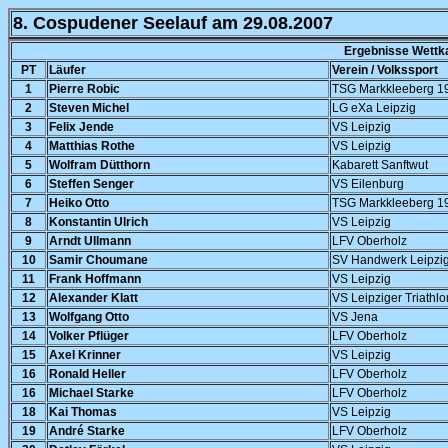
8. Cospudener Seelauf am 29.08.2007
Ergebnisse Wettk
PT
Läufer
Verein / Volkssport
1
Pierre Robic
TSG Markkleeberg 1
2
Steven Michel
LG eXa Leipzig
3
Felix Jende
VS Leipzig
4
Matthias Rothe
VS Leipzig
5
Wolfram Dütthorn
Kabarett Sanftwut
6
Steffen Senger
VS Eilenburg
7
Heiko Otto
TSG Markkleeberg 1
8
Konstantin Ulrich
VS Leipzig
9
Arndt Ullmann
LFV Oberholz
10
Samir Choumane
SV Handwerk Leipzi
11
Frank Hoffmann
VS Leipzig
12
Alexander Klatt
VS Leipziger Triathlo
13
Wolfgang Otto
VS Jena
14
Volker Pflüger
LFV Oberholz
15
Axel Krinner
VS Leipzig
16
Ronald Heller
LFV Oberholz
16
Michael Starke
LFV Oberholz
18
Kai Thomas
VS Leipzig
19
André Starke
LFV Oberholz