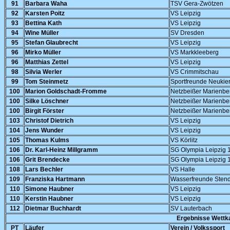
91
Barbara Waha
TSV Gera-Zwötzen
92
Karsten Poitz
VS Leipzig
93
Bettina Kath
VS Leipzig
94
Wine Müller
SV Dresden
95
Stefan Glaubrecht
VS Leipzig
96
Mirko Müller
VS Markkleeberg
96
Matthias Zettel
VS Leipzig
98
Silvia Werler
VS Crimmitschau
99
Tom Steinmetz
Sportfreunde Neukier
100
Marion Goldschadt-Fromme
Netzbeißer Marienbe
100
Silke Löschner
Netzbeißer Marienbe
100
Birgit Förster
Netzbeißer Marienbe
103
Christof Dietrich
VS Leipzig
104
Jens Wunder
VS Leipzig
105
Thomas Kulms
VS Körlitz
106
Dr. Karl-Heinz Millgramm
SG Olympia Leipzig 
106
Grit Brendecke
SG Olympia Leipzig 
108
Lars Bechler
VS Halle
109
Franziska Hartmann
Wasserfreunde Stend
110
Simone Haubner
VS Leipzig
110
Kerstin Haubner
VS Leipzig
112
Dietmar Buchhardt
SV Lauterbach
Ergebnisse Wettk
PT
Läufer
Verein / Volkssport