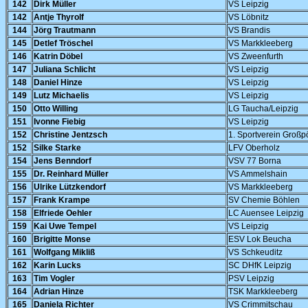
142
Dirk Müller
VS Leipzig
142
Antje Thyrolf
VS Löbnitz
144
Jörg Trautmann
VS Brandis
145
Detlef Tröschel
VS Markkleeberg
146
Katrin Döbel
VS Zweenfurth
147
Juliana Schlicht
VS Leipzig
148
Daniel Hinze
VS Leipzig
149
Lutz Michaelis
VS Leipzig
150
Otto Willing
LG Taucha/Leipzig
151
Ivonne Fiebig
VS Leipzig
152
Christine Jentzsch
1. Sportverein Groß
152
Silke Starke
LFV Oberholz
154
Jens Benndorf
VSV 77 Borna
155
Dr. Reinhard Müller
VS Ammelshain
156
Ulrike Lützkendorf
VS Markkleeberg
157
Frank Krampe
SV Chemie Böhlen
158
Elfriede Oehler
LC Auensee Leipzig
159
Kai Uwe Tempel
VS Leipzig
160
Brigitte Monse
ESV Lok Beucha
161
Wolfgang Mikliß
VS Schkeuditz
162
Karin Lucks
SC DHfK Leipzig
163
Tim Vogler
PSV Leipzig
164
Adrian Hinze
TSK Markkleeberg
165
Daniela Richter
VS Crimmitschau