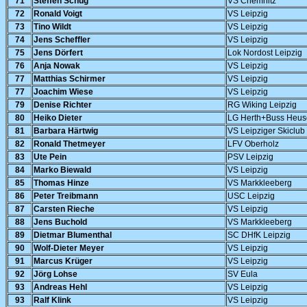
71
Steffen Schug
VS Chemnitz
72
Ronald Voigt
VS Leipzig
73
Tino Wildt
VS Leipzig
74
Jens Scheffler
VS Leipzig
75
Jens Dörfert
Lok Nordost Leipzig
76
Anja Nowak
VS Leipzig
77
Matthias Schirmer
VS Leipzig
77
Joachim Wiese
VS Leipzig
79
Denise Richter
RG Wiking Leipzig
80
Heiko Dieter
LG Herth+Buss Heu
81
Barbara Härtwig
VS Leipziger Skiclub
82
Ronald Thetmeyer
LFV Oberholz
83
Ute Pein
PSV Leipzig
84
Marko Biewald
VS Leipzig
85
Thomas Hinze
VS Markkleeberg
86
Peter Treibmann
USC Leipzig
87
Carsten Rieche
VS Leipzig
88
Jens Buchold
VS Markkleeberg
89
Dietmar Blumenthal
SC DHfK Leipzig
90
Wolf-Dieter Meyer
VS Leipzig
91
Marcus Krüger
VS Leipzig
92
Jörg Lohse
SV Eula
93
Andreas Hehl
VS Leipzig
93
Ralf Klink
VS Leipzig