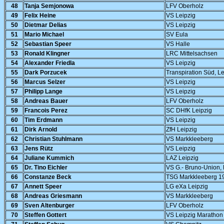
48
Tanja Semjonowa
LFV Oberholz
49
Felix Heine
VS Leipzig
50
Dietmar Delias
VS Leipzig
51
Mario Michael
SV Eula
52
Sebastian Speer
VS Halle
53
Ronald Klingner
LRC Mittelsachsen
54
Alexander Friedla
VS Leipzig
55
Dark Porzucek
Transpiration Süd, Le
56
Marcus Selzer
VS Leipzig
57
Philipp Lange
VS Leipzig
58
Andreas Bauer
LFV Oberholz
59
Francois Perez
SC DHfK Leipzig
60
Tim Erdmann
VS Leipzig
61
Dirk Arnold
ZfH Leipzig
62
Christian Stuhlmann
VS Markkleeberg
63
Jens Rütz
VS Leipzig
64
Juliane Kummich
LAZ Leipzig
65
Dr. Tino Eichler
VS G.- Bruno-Union, 
66
Constanze Beck
TSG Markkleeberg 1
67
Annett Speer
LG eXa Leipzig
68
Andreas Griesmann
VS Markkleeberg
69
Sven Altenburger
LFV Oberholz
70
Steffen Gottert
VS Leipzig Marathon 