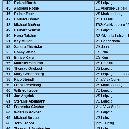
44
Roland Barth
VS Leipzig
45
Andreas Rothe
LC Auensee Leipzig
46
Reiner Poch
VS Markkleeberg
47
Christof Göbert
VS Dessau
48
Michael Dießner
TSG Markkleeberg 1
49
Herbert Schicht
VS Leipzig
50
Horst Teichert
SG Olympia Leipzig 
51
Kay Müller
VS Gerichshain
52
Sandra Thiericke
VS Jena
53
Ronny Weise
CS:Run
53
Enrico Karg
CS:Run
55
Matthias Schuran
VS Dessau
56
Thomas Griebsch
VS Leipzig
57
Mary Gerstenberg
VS Leipziger Laufla
58
Rico Steindl
Villa Viva Surfer
59
Frank Peschang
VS Markkleeberg
60
Wilfried Krüger
VS Leipzig
61
Jan Angrick
VS Leipzig
61
Stefanie Abelmann
VS Leipzig
63
Franziska Günther
Villa Viva Surfer
64
Wolfram Ackner
VS Leipzig
65
Michael Straub
VS Leipzig
66
Jörn Jacobs
Ipro Leipzig
66
Thomas Stürzebecher
VS Leipzig