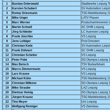
1
Bastian Dobrowald
Stadtwerke Leipzig 
2
Karsten Schubert
SV Automation Leipz
3
Ronny Griesmann
TSG Markkleeberg 1
4
Mike Unger
LATV Plauen
5
Marc Werner
Postschwimmverein 
6
Martin Schnell
SC DHfK Leipzig
7
Jörg Schlieder
LC Auensee Leipzig
8
Frank Jüschke
VS Leipzig
9
Jens Leibiger
Post Dresden
10
Christian Kiele
SV Automation Leipz
11
Frank Döhnert
SC DHfK Leipzig
12
Christian Scheiter
VS Leipzig
13
Peter Fobe
SG Olympia Leipzig 
14
Max Betsch
TSV Burkartshain
15
Marco Zimmermann
VS Leipzig
16
Lars Krause
VS Leipzig
17
Michael Kühn
TSG Markkleeberg 1
18
Christian Wilkens
SG Olympia Leipzig 
19
Mike Straube
LAZ Leipzig
20
Dietmar Heinig
SG Olympia Leipzig 
21
Jürgen Krause
TSG Markkleeberg 1
22
Tino Meyer
Uni Leipzig
23
Wolfgang Remiger
VS Zwenkau