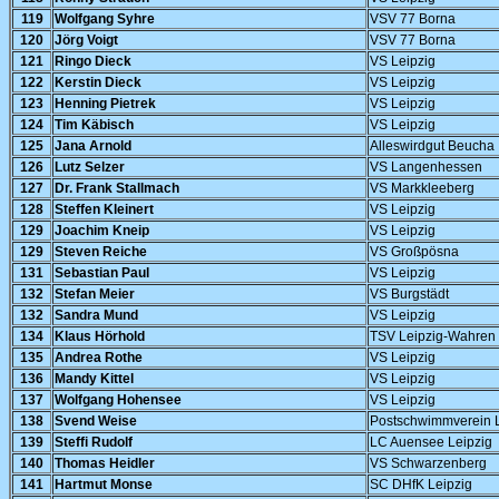
119
Wolfgang Syhre
VSV 77 Borna
120
Jörg Voigt
VSV 77 Borna
121
Ringo Dieck
VS Leipzig
122
Kerstin Dieck
VS Leipzig
123
Henning Pietrek
VS Leipzig
124
Tim Käbisch
VS Leipzig
125
Jana Arnold
Alleswirdgut Beucha
126
Lutz Selzer
VS Langenhessen
127
Dr. Frank Stallmach
VS Markkleeberg
128
Steffen Kleinert
VS Leipzig
129
Joachim Kneip
VS Leipzig
129
Steven Reiche
VS Großpösna
131
Sebastian Paul
VS Leipzig
132
Stefan Meier
VS Burgstädt
132
Sandra Mund
VS Leipzig
134
Klaus Hörhold
TSV Leipzig-Wahren
135
Andrea Rothe
VS Leipzig
136
Mandy Kittel
VS Leipzig
137
Wolfgang Hohensee
VS Leipzig
138
Svend Weise
Postschwimmverein L
139
Steffi Rudolf
LC Auensee Leipzig
140
Thomas Heidler
VS Schwarzenberg
141
Hartmut Monse
SC DHfK Leipzig