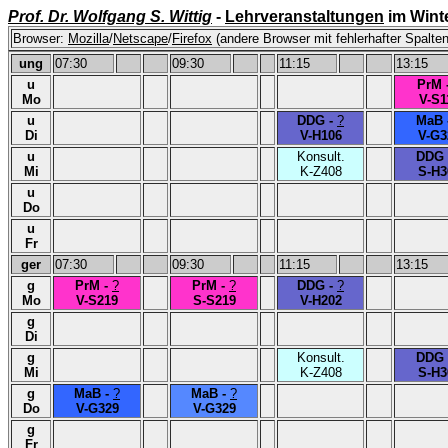
Prof. Dr. Wolfgang S. Wittig
-
Lehrveranstaltungen
im Wint
Browser:
Mozilla
/
Netscape
/
Firefox
(andere Browser mit fehlerhafter Spalten
ung
07:30
09:30
11:15
13:15
u
PrM 
Mo
V-S1
u
DDG -
?
MaB 
Di
V-H106
V-G3
u
Konsult.
DDG 
Mi
K-Z408
S-H3
u
Do
u
Fr
ger
07:30
09:30
11:15
13:15
g
PrM -
?
PrM -
?
DDG -
?
Mo
V-S219
S-S219
V-H202
g
Di
g
Konsult.
DDG 
Mi
K-Z408
S-H3
g
MaB -
?
MaB -
?
Do
V-G329
V-G329
g
Fr