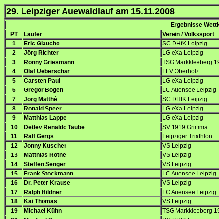
29. Leipziger Auewaldlauf am 15.11.2008
Ergebnisse Wettk
PT
Läufer
Verein / Volkssport
1
Eric Glauche
SC DHfK Leipzig
2
Jörg Richter
LG eXa Leipzig
3
Ronny Griesmann
TSG Markkleeberg 1
4
Olaf Ueberschär
LFV Oberholz
5
Carsten Paul
LG eXa Leipzig
6
Gregor Bogen
LC Auensee Leipzig
7
Jörg Matthé
SC DHfK Leipzig
8
Ronald Speer
LG eXa Leipzig
9
Matthias Lappe
LG eXa Leipzig
10
Detlev Renaldo Taube
SV 1919 Grimma
11
Ralf Gergs
Leipziger Triathlon
12
Jonny Kuscher
VS Leipzig
13
Matthias Rothe
VS Leipzig
14
Steffen Senger
VS Leipzig
15
Frank Stockmann
LC Auensee Leipzig
16
Dr. Peter Krause
VS Leipzig
17
Ralph Hildner
LC Auensee Leipzig
18
Kai Thomas
VS Leipzig
19
Michael Kühn
TSG Markkleeberg 1