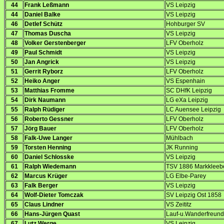
44
Frank Leßmann
VS Leipzig
44
Daniel Balke
VS Leipzig
46
Detlef Schütz
Hohburger SV
47
Thomas Duscha
VS Leipzig
48
Volker Gerstenberger
LFV Oberholz
49
Paul Schmidt
VS Leipzig
50
Jan Angrick
VS Leipzig
51
Gerrit Ryborz
LFV Oberholz
52
Heiko Anger
VS Espenhain
53
Matthias Fromme
SC DHfK Leipzig
54
Dirk Naumann
LG eXa Leipzig
55
Ralph Rüdiger
LC Auensee Leipzig
56
Roberto Gessner
LFV Oberholz
57
Jörg Bauer
LFV Oberholz
58
Falk-Uwe Langer
Mühlbach
59
Torsten Henning
JK Running
60
Daniel Schlosske
VS Leipzig
61
Ralph Wiedemann
TSV 1886 Markkleebe
62
Marcus Krüger
LG Elbe-Parey
63
Falk Berger
VS Leipzig
64
Wolf-Dieter Tomczak
SV Leipzig Ost 1858
65
Claus Lindner
VS Zeititz
66
Hans-Jürgen Quast
Lauf-u.Wanderfreund
67
Lutz Werge
VS Leipzig