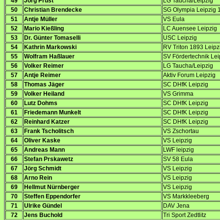
49
Jörg Prust
LG Taucha/Leipzig
50
Christian Brendecke
SG Olympia Leipzig 
51
Antje Müller
VS Eula
52
Mario Kießling
LC Auensee Leipzig
53
Dr. Günter Tomaselli
USC Leipzig
54
Kathrin Markowski
RV Triton 1893 Leipz
55
Wolfram Haßlauer
SV Fördertechnik Lei
56
Volker Reimer
LG Taucha/Leipzig
57
Antje Reimer
Aktiv Forum Leipzig
58
Thomas Jäger
SC DHfK Leipzig
59
Volker Heiland
VS Grimma
60
Lutz Dohms
SC DHfK Leipzig
61
Friedemann Munkelt
SC DHfK Leipzig
62
Reinhard Katzer
SC DHfK Leipzig
63
Frank Tscholitsch
VS Zschortau
64
Oliver Kaske
VS Leipzig
65
Andreas Mann
LWF leipzig
66
Stefan Prskawetz
SV 58 Eula
67
Jörg Schmidt
VS Leipzig
68
Arno Rein
VS Leipzig
69
Hellmut Nürnberger
VS Leipzig
70
Steffen Eppendorfer
VS Markkleeberg
71
Ulrike Gündel
DAV Jena
72
Jens Buchold
Tri Sport Zedtlitz