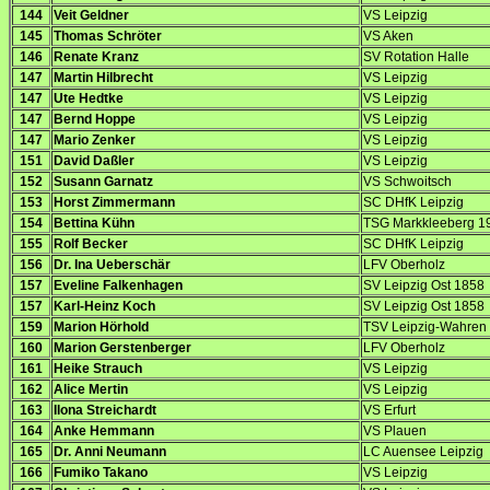
144
Veit Geldner
VS Leipzig
145
Thomas Schröter
VS Aken
146
Renate Kranz
SV Rotation Halle
147
Martin Hilbrecht
VS Leipzig
147
Ute Hedtke
VS Leipzig
147
Bernd Hoppe
VS Leipzig
147
Mario Zenker
VS Leipzig
151
David Daßler
VS Leipzig
152
Susann Garnatz
VS Schwoitsch
153
Horst Zimmermann
SC DHfK Leipzig
154
Bettina Kühn
TSG Markkleeberg 1
155
Rolf Becker
SC DHfK Leipzig
156
Dr. Ina Ueberschär
LFV Oberholz
157
Eveline Falkenhagen
SV Leipzig Ost 1858
157
Karl-Heinz Koch
SV Leipzig Ost 1858
159
Marion Hörhold
TSV Leipzig-Wahren
160
Marion Gerstenberger
LFV Oberholz
161
Heike Strauch
VS Leipzig
162
Alice Mertin
VS Leipzig
163
Ilona Streichardt
VS Erfurt
164
Anke Hemmann
VS Plauen
165
Dr. Anni Neumann
LC Auensee Leipzig
166
Fumiko Takano
VS Leipzig