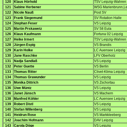
120
Klaus Hörhold
TSV Leipzig-Wahren
121
Sabine Herbener
WSG Marienbrunn,Le
122
Nicole Nauß
Post SV
123
Frank Siegemund
SV Rotation Halle
124
Stephan Feser
VS Leipzig
125
Martin Prskawetz
SV 58 Eula
126
Klaus Kaufmann
Fortuna 02 Leipzig
127
Heike Irmert
TSV Leipzig-Wahren
128
Jürgen Espig
VS Brandis
129
Karin Holke
LC Auensee Leipzig
130
Jane Raschke
LFV Oberholz
131
Nadja Sandlaß
VS Leipzig
132
Peter Guette
VS Berlin
133
Thomas Ritter
Clivet-Klima Leipzig
134
Thomas Grawunder
VS Leipzig
135
Monika Dittrich
VS Zschortau
136
Uwe Müntz
VS Leipzig
136
Janet Jänsch
VS Machern
138
Manfred Köhler
LC Auensee Leipzig
139
Robert Distl
VS Leipzig
140
Stefan Willenberg
VS Leipzig
141
Heidrun Rose
VS Markkleeberg
142
Joachim Hofmann
DAV Leipzig
143
Carola Döge
VS Leipzig