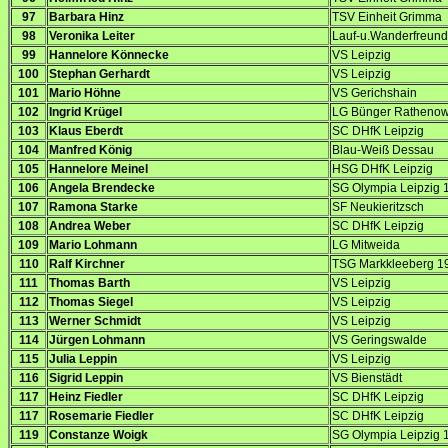
97
Barbara Hinz
TSV Einheit Grimma
98
Veronika Leiter
Lauf-u.Wanderfreund
99
Hannelore Könnecke
VS Leipzig
100
Stephan Gerhardt
VS Leipzig
101
Mario Höhne
VS Gerichshain
102
Ingrid Krügel
LG Bünger Ratheno
103
Klaus Eberdt
SC DHfK Leipzig
104
Manfred König
Blau-Weiß Dessau
105
Hannelore Meinel
HSG DHfK Leipzig
106
Angela Brendecke
SG Olympia Leipzig 
107
Ramona Starke
SF Neukieritzsch
108
Andrea Weber
SC DHfK Leipzig
109
Mario Lohmann
LG Mitweida
110
Ralf Kirchner
TSG Markkleeberg 1
111
Thomas Barth
VS Leipzig
112
Thomas Siegel
VS Leipzig
113
Werner Schmidt
VS Leipzig
114
Jürgen Lohmann
VS Geringswalde
115
Julia Leppin
VS Leipzig
116
Sigrid Leppin
VS Bienstädt
117
Heinz Fiedler
SC DHfK Leipzig
117
Rosemarie Fiedler
SC DHfK Leipzig
119
Constanze Woigk
SG Olympia Leipzig 