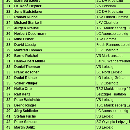
20
Manfred Sägert
SC DHfK Leipzig
21
Dr. René Heyder
VS Potsdam
22
Jens Badstübner
SC DHfK Leipzig
23
Ronald Kühnel
TSV Einheit Grimma
24
Michael Starke II
LFV Oberholz
25
Jürgen Krause
TSG Markkleeberg 1
26
Herbert Oppermann
LC Auensee Leipzig
27
Mike Elsner
TSV Grimma
28
David Lässig
Fresh Runners Leipz
29
Manfred Thomas
LFV Oberholz
30
Bernd Reichel
VS Markranstädt
31
Hans-Albert Müller
Lauf-u.Wanderfreund
32
Daniel Thomser
VS Leipzig
33
Frank Roscher
SG Nord Leipzig
34
Detlef Richter
LG Leipzig-Grünau
35
Volker Pflüger
LFV Oberholz
36
Heiko Otto
TSG Markkleeberg 1
37
Ralf Keitz
Leipziger Triathlon
38
Peter Weicholdt
VS Leipzig
39
Bernd Ringel
TSG Markkleeberg 1
40
Jörg Schlieder
LC Auensee Leipzig
41
Stefan Fuchs
VS Leipzig
42
Peter Schütze
SG Olympia Leipzig 
43
Martin Dalitz
VS Leipzig