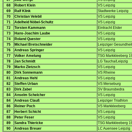
68
Robert Klein
VS Leipzig
69
Ralf Klink
Stadtwerke Leipzig
70
Christian Velebil
VS Leipzig
71
Adelheid Nöbel-Schultz
VS Leipzig
72
Torsten Kammann
Eintracht Elster
73
Hans-Joachim Laube
VS Leipzig
74
Roland Quester
VS Leipzig
75
Michael Bretschneider
Leipziger Gesundheit
76
Andreas Springer
VS Leipzig
77
Volker Amelung
TSG Markkleeberg 1
78
Jan Schmidt
LG Taucha/Leipzig
79
Marko Zietzsch
VS Leipzig
80
Dirk Sonnemann
VS Rheine
81
Andreas Hehl
VS Leipzig
82
Steffen Urban
VS Merseburg
83
Dirk Zabel
SV Braunsbedra
84
Anselm Schelcher
VS Leipzig
84
Andreas Clauß
Leipziger Triathlon
86
Reiner Poch
VS Markkleeberg
87
Herbert Schicht
VS Leipzig
88
Peter Feser
VS Leipzig
89
Sandra Thiericke
TSG Markkleeberg 1
90
Andreas Breuer
LC Auensee Leipzig