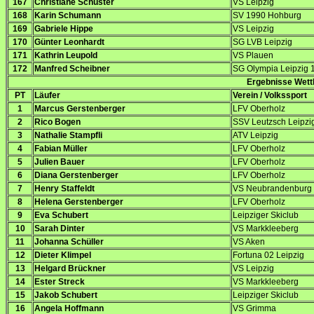
167
Christiane Schuster
VS Leipzig
168
Karin Schumann
SV 1990 Hohburg
169
Gabriele Hippe
VS Leipzig
170
Günter Leonhardt
SG LVB Leipzig
171
Kathrin Leupold
VS Plauen
172
Manfred Scheibner
SG Olympia Leipzig 
Ergebnisse Wett
PT
Läufer
Verein / Volkssport
1
Marcus Gerstenberger
LFV Oberholz
2
Rico Bogen
SSV Leutzsch Leipzi
3
Nathalie Stampfli
ATV Leipzig
4
Fabian Müller
LFV Oberholz
5
Julien Bauer
LFV Oberholz
6
Diana Gerstenberger
LFV Oberholz
7
Henry Staffeldt
VS Neubrandenburg
8
Helena Gerstenberger
LFV Oberholz
9
Eva Schubert
Leipziger Skiclub
10
Sarah Dinter
VS Markkleeberg
11
Johanna Schüller
VS Aken
12
Dieter Klimpel
Fortuna 02 Leipzig
13
Helgard Brückner
VS Leipzig
14
Ester Streck
VS Markkleeberg
15
Jakob Schubert
Leipziger Skiclub
16
Angela Hoffmann
VS Grimma