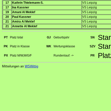
17
Kathrin Thielemann-S.
VS Leipzig
17
Ina Kassner
VS Leipzig
19
Amani Al Meklef
VS Leipzig
20
Paul Kassner
VS Leipzig
21
Amira Al Meklef
VS Leipzig
21
Annette Al Meklef
VS Leipzig
Sta
PT
Platz total
GJ
Geburtsjahr
SN
Sta
PK
Platz in Klasse
WK
Wertungsklasse
SZV
Pla
PX
Platz M/W,M/G/F
Rundenlauf: ->
PR
Mitteilungen an
WSWittig