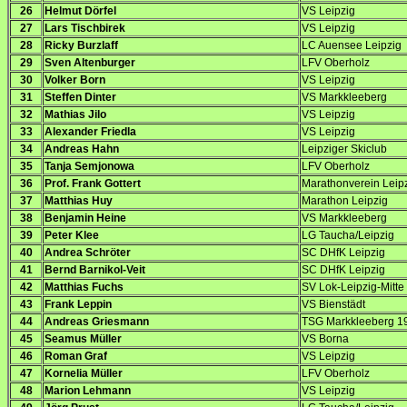
26
Helmut Dörfel
VS Leipzig
27
Lars Tischbirek
VS Leipzig
28
Ricky Burzlaff
LC Auensee Leipzig
29
Sven Altenburger
LFV Oberholz
30
Volker Born
VS Leipzig
31
Steffen Dinter
VS Markkleeberg
32
Mathias Jilo
VS Leipzig
33
Alexander Friedla
VS Leipzig
34
Andreas Hahn
Leipziger Skiclub
35
Tanja Semjonowa
LFV Oberholz
36
Prof. Frank Gottert
Marathonverein Leip
37
Matthias Huy
Marathon Leipzig
38
Benjamin Heine
VS Markkleeberg
39
Peter Klee
LG Taucha/Leipzig
40
Andrea Schröter
SC DHfK Leipzig
41
Bernd Barnikol-Veit
SC DHfK Leipzig
42
Matthias Fuchs
SV Lok-Leipzig-Mitte
43
Frank Leppin
VS Bienstädt
44
Andreas Griesmann
TSG Markkleeberg 1
45
Seamus Müller
VS Borna
46
Roman Graf
VS Leipzig
47
Kornelia Müller
LFV Oberholz
48
Marion Lehmann
VS Leipzig