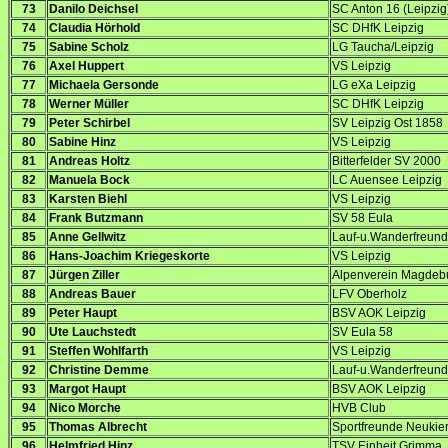
73
Danilo Deichsel
SC Anton 16 (Leipzig
74
Claudia Hörhold
SC DHfK Leipzig
75
Sabine Scholz
LG Taucha/Leipzig
76
Axel Huppert
VS Leipzig
77
Michaela Gersonde
LG eXa Leipzig
78
Werner Müller
SC DHfK Leipzig
79
Peter Schirbel
SV Leipzig Ost 1858
80
Sabine Hinz
VS Leipzig
81
Andreas Holtz
Bitterfelder SV 2000
82
Manuela Bock
LC Auensee Leipzig
83
Karsten Biehl
VS Leipzig
84
Frank Butzmann
SV 58 Eula
85
Anne Gellwitz
Lauf-u.Wanderfreund
86
Hans-Joachim Kriegeskorte
VS Leipzig
87
Jürgen Ziller
Alpenverein Magdeb
88
Andreas Bauer
LFV Oberholz
89
Peter Haupt
BSV AOK Leipzig
90
Ute Lauchstedt
SV Eula 58
91
Steffen Wohlfarth
VS Leipzig
92
Christine Demme
Lauf-u.Wanderfreund
93
Margot Haupt
BSV AOK Leipzig
94
Nico Morche
HVB Club
95
Thomas Albrecht
Sportfreunde Neukier
96
Helmfried Hinz
TSV Einheit Grimma