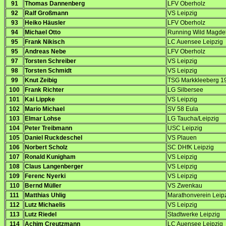
91
Thomas Dannenberg
LFV Oberholz
92
Ralf Großmann
VS Leipzig
93
Heiko Häusler
LFV Oberholz
94
Michael Otto
Running Wild Magde
95
Frank Nikisch
LC Auensee Leipzig
95
Andreas Nebe
LFV Oberholz
97
Torsten Schreiber
VS Leipzig
98
Torsten Schmidt
VS Leipzig
99
Knut Zeibig
TSG Markkleeberg 1
100
Frank Richter
LG Silbersee
101
Kai Lippke
VS Leipzig
102
Mario Michael
SV 58 Eula
103
Elmar Lohse
LG Taucha/Leipzig
104
Peter Treibmann
USC Leipzig
105
Daniel Ruckdeschel
VS Plauen
106
Norbert Scholz
SC DHfK Leipzig
107
Ronald Kunigham
VS Leipzig
108
Claus Langenberger
VS Leipzig
109
Ferenc Nyerki
VS Leipzig
110
Bernd Müller
VS Zwenkau
111
Matthias Uhlig
Marathonverein Leip
112
Lutz Michaelis
VS Leipzig
113
Lutz Riedel
Stadtwerke Leipzig
114
Achim Creutzmann
LC Auensee Leipzig