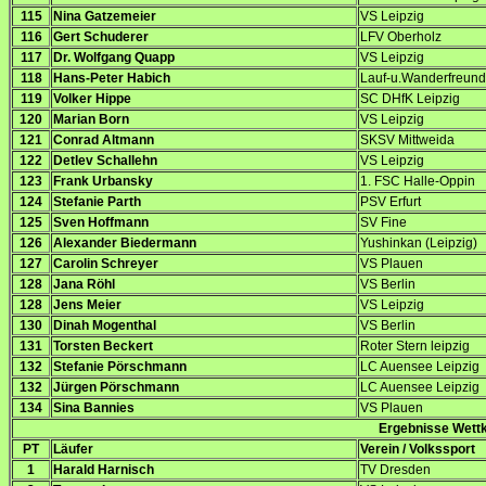
115
Nina Gatzemeier
VS Leipzig
116
Gert Schuderer
LFV Oberholz
117
Dr. Wolfgang Quapp
VS Leipzig
118
Hans-Peter Habich
Lauf-u.Wanderfreund
119
Volker Hippe
SC DHfK Leipzig
120
Marian Born
VS Leipzig
121
Conrad Altmann
SKSV Mittweida
122
Detlev Schallehn
VS Leipzig
123
Frank Urbansky
1. FSC Halle-Oppin
124
Stefanie Parth
PSV Erfurt
125
Sven Hoffmann
SV Fine
126
Alexander Biedermann
Yushinkan (Leipzig)
127
Carolin Schreyer
VS Plauen
128
Jana Röhl
VS Berlin
128
Jens Meier
VS Leipzig
130
Dinah Mogenthal
VS Berlin
131
Torsten Beckert
Roter Stern leipzig
132
Stefanie Pörschmann
LC Auensee Leipzig
132
Jürgen Pörschmann
LC Auensee Leipzig
134
Sina Bannies
VS Plauen
Ergebnisse Wettk
PT
Läufer
Verein / Volkssport
1
Harald Harnisch
TV Dresden