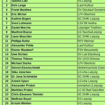
2
Tammo Lotz
VS Leipzig
3
Dirk Lange
Lauf-Kultour
4
Frank Manthee
SV Glückauf Sonder
5
Eric Michel
LFV Oberholz
6
Kathrin Bogen
SC DHfK Leipzig
7
Sven Lohmann
LSV 99 Hartha
8
Daniel Morche
Leipziger Triathlon
9
Manfred Busse
LG Taucha/Leipzig
10
Liane Muschler
SC DHfK Leipzig
11
Phillipp Rothe
RFV Weimar
12
Alexander Pohle
Lauf-Kultour
13
Rainer Maulwurf
FSV Meuselwitz
14
Uwe Richter
SV Lok Eilenburg
15
Thomas Thieme
SV 1919 Grimma
16
Michael Starke
LFV Oberholz
17
Steven Eisenschmidt
Verkehrsschule Eise
18
Silke Jänichen
LG eXa Leipzig
19
Dr. Jana Schönlebe
SC DHfK Leipzig
20
Annett Speer
LG eXa Leipzig
21
Alexander Probst
omniphon (Leipzig)
22
Matthias Probst
LC 92 Bad Salzuflen
23
Chris-Eleonore Timmler
SC DHfK Leipzig
24
Wolfram Beyer
VS Leipzig
25
Kristin Winther
VS Leipzig