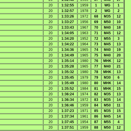
20
1:32:55
1959
1
WG
1
20
1:32:57
1978
2
WG
2
20
1:33:26
1972
68
M35
12
20
1:33:27
1956
69
M50
10
20
1:33:43
1967
70
M40
18
20
1:34:05
1963
71
M45
12
20
1:34:20
1952
72
M55
3
20
1:34:22
1964
73
M45
13
20
1:34:36
1965
74
M40
19
20
1:34:49
1965
75
M40
20
20
1:35:14
1980
76
MHK
12
20
1:35:28
1965
77
M40
21
20
1:35:32
1980
78
MHK
13
20
1:35:45
1979
79
M30
6
20
1:35:49
1980
80
MHK
14
20
1:35:52
1984
81
MHK
15
20
1:36:24
1974
82
M35
13
20
1:36:34
1972
83
M35
14
20
1:36:46
1959
84
M50
11
20
1:37:23
1971
85
M35
15
20
1:37:34
1961
86
M45
14
20
1:37:45
1954
87
M55
4
20
1:37:51
1959
88
M50
12