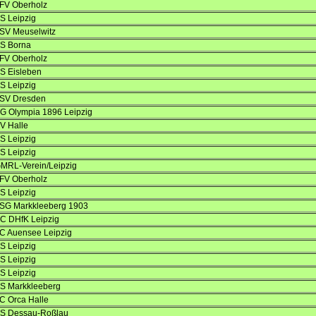
FV Oberholz
S Leipzig
SV Meuselwitz
S Borna
FV Oberholz
S Eisleben
S Leipzig
SV Dresden
G Olympia 1896 Leipzig
V Halle
S Leipzig
S Leipzig
MRL-Verein/Leipzig
FV Oberholz
S Leipzig
SG Markkleeberg 1903
C DHfK Leipzig
C Auensee Leipzig
S Leipzig
S Leipzig
S Leipzig
S Markkleeberg
C Orca Halle
S Dessau-Roßlau