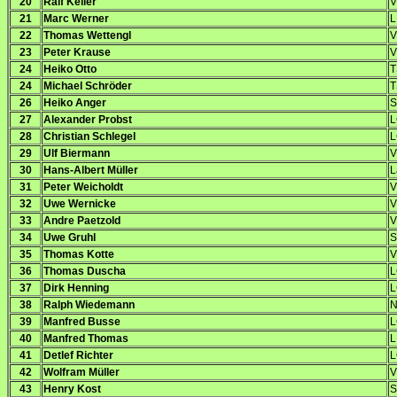
20
Ralf Keller
V
21
Marc Werner
L
22
Thomas Wettengl
V
23
Peter Krause
V
24
Heiko Otto
T
24
Michael Schröder
T
26
Heiko Anger
S
27
Alexander Probst
L
28
Christian Schlegel
L
29
Ulf Biermann
V
30
Hans-Albert Müller
L
31
Peter Weicholdt
V
32
Uwe Wernicke
V
33
Andre Paetzold
V
34
Uwe Gruhl
S
35
Thomas Kotte
V
36
Thomas Duscha
L
37
Dirk Henning
L
38
Ralph Wiedemann
N
39
Manfred Busse
L
40
Manfred Thomas
L
41
Detlef Richter
L
42
Wolfram Müller
V
43
Henry Kost
S