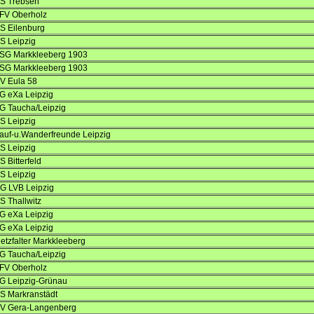
S Trebsen
FV Oberholz
S Eilenburg
S Leipzig
SG Markkleeberg 1903
SG Markkleeberg 1903
V Eula 58
G eXa Leipzig
G Taucha/Leipzig
S Leipzig
auf-u.Wanderfreunde Leipzig
S Leipzig
S Bitterfeld
S Leipzig
G LVB Leipzig
S Thallwitz
G eXa Leipzig
G eXa Leipzig
etzfalter Markkleeberg
G Taucha/Leipzig
FV Oberholz
G Leipzig-Grünau
S Markranstädt
V Gera-Langenberg