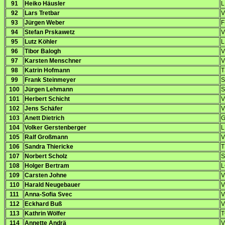
91
Heiko Häusler
L
92
Lars Tretbar
V
93
Jürgen Weber
F
94
Stefan Prskawetz
V
95
Lutz Köhler
L
96
Tibor Balogh
V
97
Karsten Menschner
V
98
Katrin Hofmann
T
99
Frank Steinmeyer
S
100
Jürgen Lehmann
S
101
Herbert Schicht
V
102
Jens Schäfer
V
103
Anett Dietrich
G
104
Volker Gerstenberger
L
105
Ralf Großmann
V
106
Sandra Thiericke
T
107
Norbert Scholz
S
108
Holger Bertram
L
109
Carsten Johne
V
110
Harald Neugebauer
V
111
Anna-Sofia Svec
V
112
Eckhard Buß
V
113
Kathrin Wölfer
T
114
Annette Andrä
V