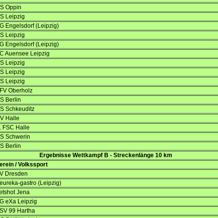
S Oppin
S Leipzig
G Engelsdorf (Leipzig)
S Leipzig
G Engelsdorf (Leipzig)
C Auensee Leipzig
S Leipzig
S Leipzig
S Leipzig
FV Oberholz
S Berlin
S Schkeuditz
V Halle
. FSC Halle
S Schwerin
S Berlin
Ergebnisse Wettkampf B - Streckenlänge 10 km
erein / Volkssport
V Dresden
eureka-gastro (Leipzig)
etshot Jena
G eXa Leipzig
SV 99 Hartha