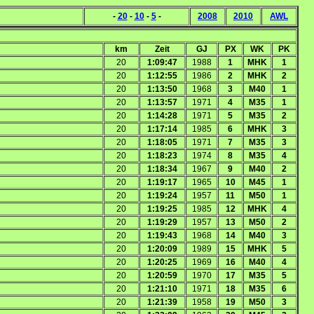
-
20
-
10
-
5
-
2008
2010
AWL
km
Zeit
GJ
PX
WK
PK
20
1:09:47
1988
1
MHK
1
20
1:12:55
1986
2
MHK
2
20
1:13:50
1968
3
M40
1
20
1:13:57
1971
4
M35
1
20
1:14:28
1971
5
M35
2
20
1:17:14
1985
6
MHK
3
20
1:18:05
1971
7
M35
3
20
1:18:23
1974
8
M35
4
20
1:18:34
1967
9
M40
2
20
1:19:17
1965
10
M45
1
20
1:19:24
1957
11
M50
1
20
1:19:25
1985
12
MHK
4
20
1:19:29
1957
13
M50
2
20
1:19:43
1968
14
M40
3
20
1:20:09
1989
15
MHK
5
20
1:20:25
1969
16
M40
4
20
1:20:59
1970
17
M35
5
20
1:21:10
1971
18
M35
6
20
1:21:39
1958
19
M50
3