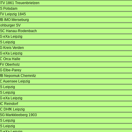
TV 1861 Treuenbrietzen
S Potsdam
TV Leipzig 1845
fB IMO Merseburg
ohburger SV
SC Hanau-Rodenbach
G eXa Leipzig
S Leipzig
G Kreis Verden
G eXa Leipzig
C Orca Halle
FV Oberholz
G Elbe-Parey
fB Nepomuk Chemnitz
C Auensee Leipzig
S Leipzig
S Leipzig
G eXa Leipzig
C Reindorf
C DHfK Leipzig
SG Markkleeberg 1903
S Leipzig
S Leipzig
G eXa Leipzig