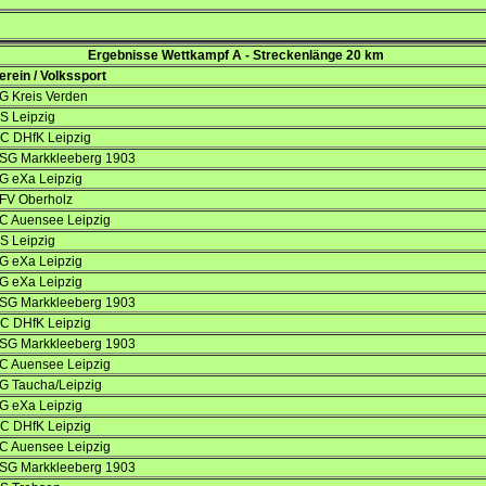
Ergebnisse Wettkampf A - Streckenlänge 20 km
erein / Volkssport
G Kreis Verden
S Leipzig
C DHfK Leipzig
SG Markkleeberg 1903
G eXa Leipzig
FV Oberholz
C Auensee Leipzig
S Leipzig
G eXa Leipzig
G eXa Leipzig
SG Markkleeberg 1903
C DHfK Leipzig
SG Markkleeberg 1903
C Auensee Leipzig
G Taucha/Leipzig
G eXa Leipzig
C DHfK Leipzig
C Auensee Leipzig
SG Markkleeberg 1903