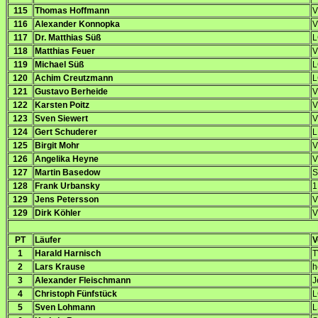
115
Thomas Hoffmann
V
116
Alexander Konnopka
V
117
Dr. Matthias Süß
L
118
Matthias Feuer
V
119
Michael Süß
L
120
Achim Creutzmann
L
121
Gustavo Berheide
V
122
Karsten Poitz
V
123
Sven Siewert
V
124
Gert Schuderer
L
125
Birgit Mohr
V
126
Angelika Heyne
V
127
Martin Basedow
S
128
Frank Urbansky
1
129
Jens Petersson
V
129
Dirk Köhler
V
PT
Läufer
V
1
Harald Harnisch
T
2
Lars Krause
h
3
Alexander Fleischmann
J
4
Christoph Fünfstück
L
5
Sven Lohmann
L