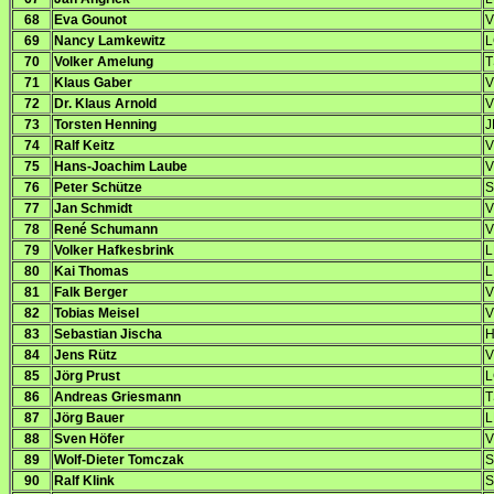
68
Eva Gounot
V
69
Nancy Lamkewitz
L
70
Volker Amelung
T
71
Klaus Gaber
V
72
Dr. Klaus Arnold
V
73
Torsten Henning
J
74
Ralf Keitz
V
75
Hans-Joachim Laube
V
76
Peter Schütze
S
77
Jan Schmidt
V
78
René Schumann
V
79
Volker Hafkesbrink
L
80
Kai Thomas
L
81
Falk Berger
V
82
Tobias Meisel
V
83
Sebastian Jischa
H
84
Jens Rütz
V
85
Jörg Prust
L
86
Andreas Griesmann
T
87
Jörg Bauer
L
88
Sven Höfer
V
89
Wolf-Dieter Tomczak
S
90
Ralf Klink
S