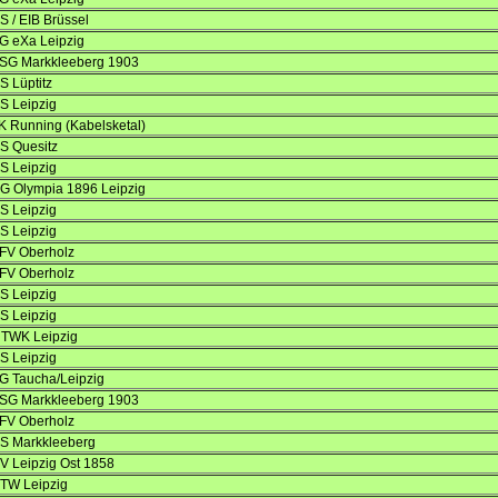
S / EIB Brüssel
G eXa Leipzig
SG Markkleeberg 1903
S Lüptitz
S Leipzig
K Running (Kabelsketal)
S Quesitz
S Leipzig
G Olympia 1896 Leipzig
S Leipzig
S Leipzig
FV Oberholz
FV Oberholz
S Leipzig
S Leipzig
TWK Leipzig
S Leipzig
G Taucha/Leipzig
SG Markkleeberg 1903
FV Oberholz
S Markkleeberg
V Leipzig Ost 1858
TW Leipzig