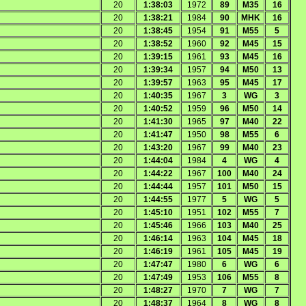
20
1:38:03
1972
89
M35
16
20
1:38:21
1984
90
MHK
16
20
1:38:45
1954
91
M55
5
20
1:38:52
1960
92
M45
15
20
1:39:15
1961
93
M45
16
20
1:39:34
1957
94
M50
13
20
1:39:57
1963
95
M45
17
20
1:40:35
1967
3
WG
3
20
1:40:52
1959
96
M50
14
20
1:41:30
1965
97
M40
22
20
1:41:47
1950
98
M55
6
20
1:43:20
1967
99
M40
23
20
1:44:04
1984
4
WG
4
20
1:44:22
1967
100
M40
24
20
1:44:44
1957
101
M50
15
20
1:44:55
1977
5
WG
5
20
1:45:10
1951
102
M55
7
20
1:45:46
1966
103
M40
25
20
1:46:14
1963
104
M45
18
20
1:46:19
1961
105
M45
19
20
1:47:47
1980
6
WG
6
20
1:47:49
1953
106
M55
8
20
1:48:27
1970
7
WG
7
20
1:48:37
1964
8
WG
8