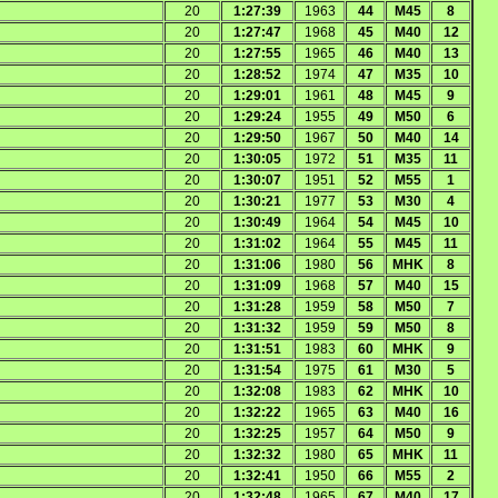
20
1:27:39
1963
44
M45
8
20
1:27:47
1968
45
M40
12
20
1:27:55
1965
46
M40
13
20
1:28:52
1974
47
M35
10
20
1:29:01
1961
48
M45
9
20
1:29:24
1955
49
M50
6
20
1:29:50
1967
50
M40
14
20
1:30:05
1972
51
M35
11
20
1:30:07
1951
52
M55
1
20
1:30:21
1977
53
M30
4
20
1:30:49
1964
54
M45
10
20
1:31:02
1964
55
M45
11
20
1:31:06
1980
56
MHK
8
20
1:31:09
1968
57
M40
15
20
1:31:28
1959
58
M50
7
20
1:31:32
1959
59
M50
8
20
1:31:51
1983
60
MHK
9
20
1:31:54
1975
61
M30
5
20
1:32:08
1983
62
MHK
10
20
1:32:22
1965
63
M40
16
20
1:32:25
1957
64
M50
9
20
1:32:32
1980
65
MHK
11
20
1:32:41
1950
66
M55
2
20
1:32:48
1965
67
M40
17