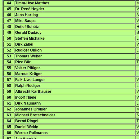
44
Timm-Uwe Matthes
M
45
Dr. René Heyder
V
46
Jens Harting
A
47
Mike Saupe
V
48
Detlef Schütz
H
49
Gerald Dudacy
S
50
Steffen Michalke
L
51
Dirk Zabel
V
52
Rüdiger Ullrich
L
53
Thomas Weber
L
54
Rico Bär
T
55
Volker Pflüger
L
56
Marcus Krüger
L
57
Falk-Uwe Langer
V
58
Ralph Rüdiger
L
59
Albrecht Karthäuser
V
60
Ingolf Thiele
V
61
Dirk Naumann
L
62
Johannes Größler
M
63
Michael Bretschneider
S
64
Bernd Ringel
T
65
Daniel Weide
V
66
Werner Pollmanns
V
67
Jan Angrick
L