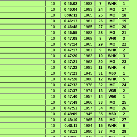
10
0:46:02
1983
7
WHK
1
10
0:46:04
1983
24
MG
17
10
0:46:11
1965
25
MG
18
10
0:46:13
1981
26
MG
19
10
0:46:48
1985
27
MG
20
10
0:46:55
1983
28
MG
21
10
0:47:08
1968
8
W40
3
10
0:47:14
1965
29
MG
22
10
0:47:17
1981
9
WHK
2
10
0:47:20
1983
10
WHK
3
10
0:47:21
1963
30
MG
23
10
0:47:22
1981
11
WHK
4
10
0:47:23
1945
31
M60
1
10
0:47:28
1980
12
WHK
5
10
0:47:32
1978
32
MG
24
10
0:47:37
1974
13
W35
2
10
0:47:40
1957
14
W50
1
10
0:47:49
1966
33
MG
25
10
0:47:53
1957
34
MG
26
10
0:48:09
1945
35
M60
2
10
0:48:10
1965
36
MG
27
10
0:48:11
1984
15
WHK
6
10
0:48:13
1980
37
MG
28