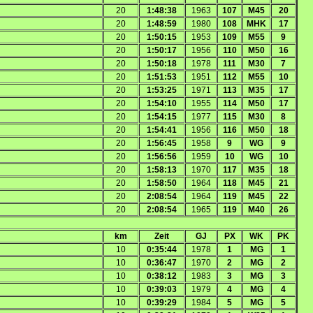
20
1:48:38
1963
107
M45
20
20
1:48:59
1980
108
MHK
17
20
1:50:15
1953
109
M55
9
20
1:50:17
1956
110
M50
16
20
1:50:18
1978
111
M30
7
20
1:51:53
1951
112
M55
10
20
1:53:25
1971
113
M35
17
20
1:54:10
1955
114
M50
17
20
1:54:15
1977
115
M30
8
20
1:54:41
1956
116
M50
18
20
1:56:45
1958
9
WG
9
20
1:56:56
1959
10
WG
10
20
1:58:13
1970
117
M35
18
20
1:58:50
1964
118
M45
21
20
2:08:54
1964
119
M45
22
20
2:08:54
1965
119
M40
26
km
Zeit
GJ
PX
WK
PK
10
0:35:44
1978
1
MG
1
10
0:36:47
1970
2
MG
2
10
0:38:12
1983
3
MG
3
10
0:39:03
1979
4
MG
4
10
0:39:29
1984
5
MG
5