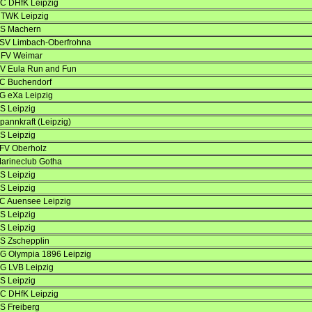
C DHfK Leipzig
TWK Leipzig
S Machern
SV Limbach-Oberfrohna
FV Weimar
V Eula Run and Fun
C Buchendorf
G eXa Leipzig
S Leipzig
pannkraft (Leipzig)
S Leipzig
FV Oberholz
arineclub Gotha
S Leipzig
S Leipzig
C Auensee Leipzig
S Leipzig
S Leipzig
S Zschepplin
G Olympia 1896 Leipzig
G LVB Leipzig
S Leipzig
C DHfK Leipzig
S Freiberg