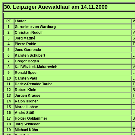
30. Leipziger Auewaldlauf am 14.11.2009
PT
Läufer
V
1
Geronimo von Wartburg
L
2
Christian Rudolf
V
3
Jörg Matthé
S
4
Pierre Robic
T
5
Jens Gersonde
L
6
Karsten Schubert
L
7
Gregor Bogen
L
8
Kai Witzlack-Makarevich
V
9
Ronald Speer
L
10
Carsten Paul
L
11
Detlev-Renaldo Taube
T
12
Robert Klein
S
13
Jürgen Krause
T
14
Ralph Hildner
L
15
Marcel Lohse
L
16
André Stöß
L
17
Holger Goldammer
S
18
Jörg Schlieder
L
19
Michael Kühn
T