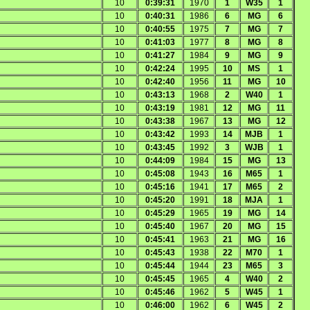
10
0:39:31
1970
1
W35
1
10
0:40:31
1986
6
MG
6
10
0:40:55
1975
7
MG
7
10
0:41:03
1977
8
MG
8
10
0:41:27
1984
9
MG
9
10
0:42:24
1995
10
MS
1
10
0:42:40
1956
11
MG
10
10
0:43:13
1968
2
W40
1
10
0:43:19
1981
12
MG
11
10
0:43:38
1967
13
MG
12
10
0:43:42
1993
14
MJB
1
10
0:43:45
1992
3
WJB
1
10
0:44:09
1984
15
MG
13
10
0:45:08
1943
16
M65
1
10
0:45:16
1941
17
M65
2
10
0:45:20
1991
18
MJA
1
10
0:45:29
1965
19
MG
14
10
0:45:40
1967
20
MG
15
10
0:45:41
1963
21
MG
16
10
0:45:43
1938
22
M70
1
10
0:45:44
1944
23
M65
3
10
0:45:45
1965
4
W40
2
10
0:45:46
1962
5
W45
1
10
0:46:00
1962
6
W45
2