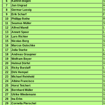
6
Kathrin Bogen
S
7
Jan Ungrad
H
8
Germar Lassig
V
9
Erik Scharf
F
10
Phillipp Rothe
R
11
Seamus Müller
S
12
Alfred Mandl
L
13
Annett Speer
L
14
Lars Richter
V
15
Nicolas Berg
S
16
Marcus Gutschke
V
17
Julia Starke
L
18
Andreas Graupner
M
19
Wolfram Beyer
V
20
Helmut Dörfel
V
21
Ricky Burzlaff
L
22
Dirk Hempel
V
23
Michael Reinhold
V
24
Albino Francisco
V
25
Horst Teichert
S
26
Bernhard Müller
S
27
Ulrike Wiedemann
V
28
Ina Erbs
S
29
Cornelia Pierschel
V