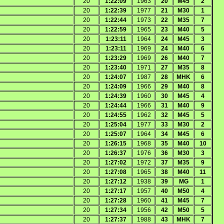
20
1:22:09
1963
20
M45
2
20
1:22:39
1977
21
M30
1
20
1:22:44
1973
22
M35
7
20
1:22:59
1965
23
M40
5
20
1:23:11
1964
24
M45
3
20
1:23:11
1969
24
M40
6
20
1:23:29
1969
26
M40
7
20
1:23:40
1971
27
M35
8
20
1:24:07
1987
28
MHK
6
20
1:24:09
1966
29
M40
8
20
1:24:39
1960
30
M45
4
20
1:24:44
1966
31
M40
9
20
1:24:55
1962
32
M45
5
20
1:25:04
1977
33
M30
2
20
1:25:07
1964
34
M45
6
20
1:26:15
1968
35
M40
10
20
1:26:37
1976
36
M30
3
20
1:27:02
1972
37
M35
9
20
1:27:08
1965
38
M40
11
20
1:27:12
1938
39
MG
1
20
1:27:17
1957
40
M50
4
20
1:27:28
1960
41
M45
7
20
1:27:34
1956
42
M50
5
20
1:27:37
1988
43
MHK
7