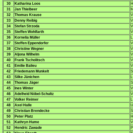
30
Katharina Loos
H
31
Jan Thielbeer
M
32
Thomas Krause
V
33
Denny Reibig
V
34
Stefan Strzoda
V
35
Steffen Wohlfarth
V
36
Kornelia Müller
L
37
Steffen Eppendorfer
V
38
Christine Wegner
V
39
Aljona Wilhelm
V
40
Frank Tscholitsch
V
41
Emilie Balieu
V
42
Friedemann Munkelt
S
43
Silke Jänichen
L
44
Thomas Jäger
S
45
Ines Winter
V
46
Adelheid Nöbel-Schultz
V
47
Volker Reimer
L
48
Axel Halle
U
49
Christian Brendecke
S
50
Peter Platz
H
51
Kathryn Hume
V
52
Hendric Zawade
P