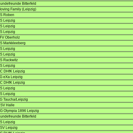
undefreunde Bitterfeld
oving Family (Leipzig)
S Roben
S Leipzig
S Leipzig
S Leipzig
FV Oberholz
S Markkleeberg
S Leipzig
S Leipzig
S Rackwitz
S Leipzig
C DHfK Leipzig
G eXa Leipzig
C DHfK Leipzig
S Leipzig
S Leipzig
G Taucha/Leipzig
SV Halle
G Olympia 1896 Leipzig
undefreunde Bitterfeld
S Leipzig
SV Leipzig