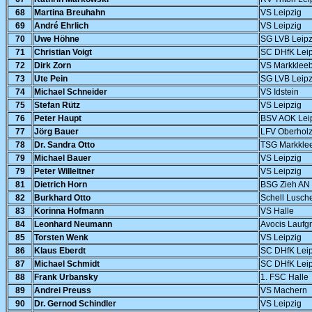
68
Martina Breuhahn
VS Leipzig
69
André Ehrlich
VS Leipzig
70
Uwe Höhne
SG LVB Leipz
71
Christian Voigt
SC DHfK Leip
72
Dirk Zorn
VS Markklee
73
Ute Pein
SG LVB Leipz
74
Michael Schneider
VS Idstein
75
Stefan Rütz
VS Leipzig
76
Peter Haupt
BSV AOK Lei
77
Jörg Bauer
LFV Oberhol
78
Dr. Sandra Otto
TSG Markkle
79
Michael Bauer
VS Leipzig
79
Peter Willeitner
VS Leipzig
81
Dietrich Horn
BSG Zieh AN 
82
Burkhard Otto
Schell Lusch
83
Korinna Hofmann
VS Halle
84
Leonhard Neumann
Avocis Laufgr
85
Torsten Wenk
VS Leipzig
86
Klaus Eberdt
SC DHfK Leip
87
Michael Schmidt
SC DHfK Leip
88
Frank Urbansky
1. FSC Halle
89
Andrei Preuss
VS Machern
90
Dr. Gernod Schindler
VS Leipzig