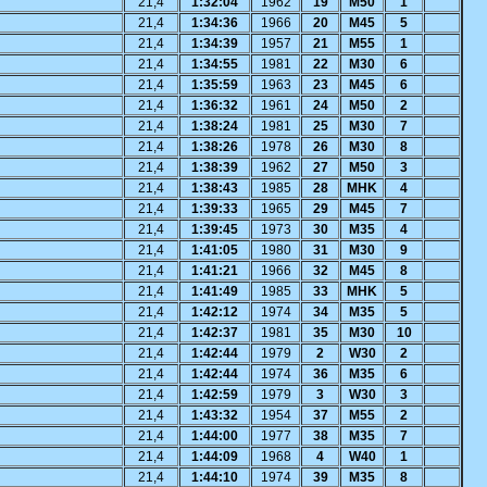
21,4
1:32:04
1962
19
M50
1
21,4
1:34:36
1966
20
M45
5
21,4
1:34:39
1957
21
M55
1
21,4
1:34:55
1981
22
M30
6
21,4
1:35:59
1963
23
M45
6
21,4
1:36:32
1961
24
M50
2
21,4
1:38:24
1981
25
M30
7
21,4
1:38:26
1978
26
M30
8
21,4
1:38:39
1962
27
M50
3
21,4
1:38:43
1985
28
MHK
4
21,4
1:39:33
1965
29
M45
7
21,4
1:39:45
1973
30
M35
4
21,4
1:41:05
1980
31
M30
9
21,4
1:41:21
1966
32
M45
8
21,4
1:41:49
1985
33
MHK
5
21,4
1:42:12
1974
34
M35
5
21,4
1:42:37
1981
35
M30
10
21,4
1:42:44
1979
2
W30
2
21,4
1:42:44
1974
36
M35
6
21,4
1:42:59
1979
3
W30
3
21,4
1:43:32
1954
37
M55
2
21,4
1:44:00
1977
38
M35
7
21,4
1:44:09
1968
4
W40
1
21,4
1:44:10
1974
39
M35
8