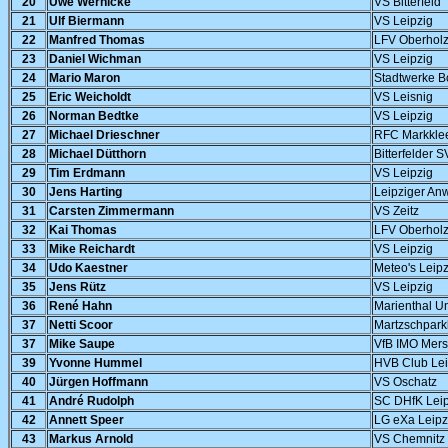
20
Uwe Wernicke
VS Bitterfeld
21
Ulf Biermann
VS Leipzig
22
Manfred Thomas
LFV Oberhol
23
Daniel Wichman
VS Leipzig
24
Mario Maron
Stadtwerke B
25
Eric Weicholdt
VS Leisnig
26
Norman Bedtke
VS Leipzig
27
Michael Drieschner
RFC Markkle
28
Michael Dütthorn
Bitterfelder 
29
Tim Erdmann
VS Leipzig
30
Jens Harting
Leipziger Anw
31
Carsten Zimmermann
VS Zeitz
32
Kai Thomas
LFV Oberhol
33
Mike Reichardt
VS Leipzig
34
Udo Kaestner
Meteo's Leipz
35
Jens Rütz
VS Leipzig
36
René Hahn
Marienthal Un
37
Netti Scoor
Martzschpark
37
Mike Saupe
VfB IMO Mer
39
Yvonne Hummel
HVB Club Lei
40
Jürgen Hoffmann
VS Oschatz
41
André Rudolph
SC DHfK Leip
42
Annett Speer
LG eXa Leipz
43
Markus Arnold
VS Chemnitz