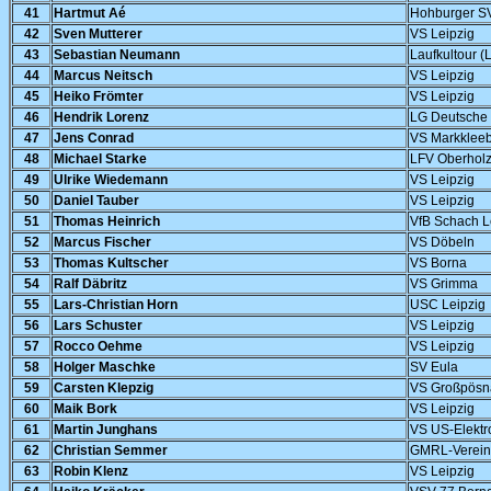
41
Hartmut Aé
Hohburger S
42
Sven Mutterer
VS Leipzig
43
Sebastian Neumann
Laufkultour (
44
Marcus Neitsch
VS Leipzig
45
Heiko Frömter
VS Leipzig
46
Hendrik Lorenz
LG Deutsche 
47
Jens Conrad
VS Markklee
48
Michael Starke
LFV Oberhol
49
Ulrike Wiedemann
VS Leipzig
50
Daniel Tauber
VS Leipzig
51
Thomas Heinrich
VfB Schach L
52
Marcus Fischer
VS Döbeln
53
Thomas Kultscher
VS Borna
54
Ralf Däbritz
VS Grimma
55
Lars-Christian Horn
USC Leipzig
56
Lars Schuster
VS Leipzig
57
Rocco Oehme
VS Leipzig
58
Holger Maschke
SV Eula
59
Carsten Klepzig
VS Großpösn
60
Maik Bork
VS Leipzig
61
Martin Junghans
VS US-Elektro
62
Christian Semmer
GMRL-Verein
63
Robin Klenz
VS Leipzig