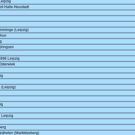
eipzig
it Halle-Neustadt
emminge (Leipzig)
thon
g
dringsen
896 Leipzig
Osterwiek
ig
(Leipzig)
ig
 Leipzig
berg
ästheten (Markkleeberg)