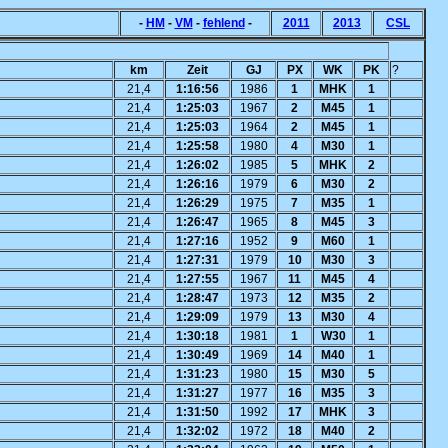
-
HM
-
VM
-
fehlend
-
2011
2013
CSL
km
Zeit
GJ
PX
WK
PK
?
21,4
1:16:56
1986
1
MHK
1
21,4
1:25:03
1967
2
M45
1
21,4
1:25:03
1964
2
M45
1
21,4
1:25:58
1980
4
M30
1
21,4
1:26:02
1985
5
MHK
2
21,4
1:26:16
1979
6
M30
2
21,4
1:26:29
1975
7
M35
1
21,4
1:26:47
1965
8
M45
3
21,4
1:27:16
1952
9
M60
1
21,4
1:27:31
1979
10
M30
3
21,4
1:27:55
1967
11
M45
4
21,4
1:28:47
1973
12
M35
2
21,4
1:29:09
1979
13
M30
4
21,4
1:30:18
1981
1
W30
1
21,4
1:30:49
1969
14
M40
1
21,4
1:31:23
1980
15
M30
5
21,4
1:31:27
1977
16
M35
3
21,4
1:31:50
1992
17
MHK
3
21,4
1:32:02
1972
18
M40
2