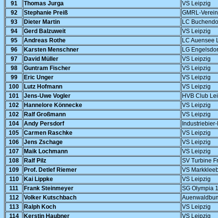
91
Thomas Jurga
VS Leipzig
92
Stephanie Preiß
GMRL-Verein
93
Dieter Martin
LC Buchendo
94
Gerd Balzuweit
VS Leipzig
95
Andreas Rothe
LC Auensee L
96
Karsten Menschner
LG Engelsdorf
97
David Müller
VS Leipzig
98
Guntram Fischer
VS Leipzig
99
Eric Unger
VS Leipzig
100
Lutz Hofmann
VS Leipzig
101
Jens-Uwe Vogler
HVB Club Lei
102
Hannelore Könnecke
VS Leipzig
102
Ralf Großmann
VS Leipzig
104
Andy Persdorf
Industriebier
105
Carmen Raschke
VS Leipzig
106
Jens Zschage
VS Leipzig
107
Maik Lochmann
VS Leipzig
108
Ralf Pilz
SV Turbine F
109
Prof. Detlef Riemer
VS Markklee
110
Kai Lippke
VS Leipzig
111
Frank Steinmeyer
SG Olympia 1
112
Volker Kutschbach
Auenwaldbum
113
Ralph Koch
VS Leipzig
114
Kerstin Haubner
VS Leipzig