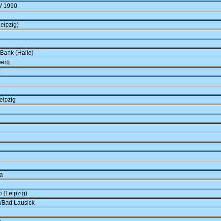
V 1990
Leipzig)
Bank (Halle)
berg
z
eipzig
a
 (Leipzig)
/Bad Lausick