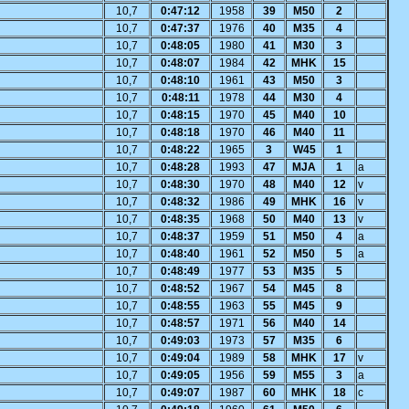
10,7
0:47:12
1958
39
M50
2
10,7
0:47:37
1976
40
M35
4
10,7
0:48:05
1980
41
M30
3
10,7
0:48:07
1984
42
MHK
15
10,7
0:48:10
1961
43
M50
3
10,7
0:48:11
1978
44
M30
4
10,7
0:48:15
1970
45
M40
10
10,7
0:48:18
1970
46
M40
11
10,7
0:48:22
1965
3
W45
1
10,7
0:48:28
1993
47
MJA
1
a
10,7
0:48:30
1970
48
M40
12
v
10,7
0:48:32
1986
49
MHK
16
v
10,7
0:48:35
1968
50
M40
13
v
10,7
0:48:37
1959
51
M50
4
a
10,7
0:48:40
1961
52
M50
5
a
10,7
0:48:49
1977
53
M35
5
10,7
0:48:52
1967
54
M45
8
10,7
0:48:55
1963
55
M45
9
10,7
0:48:57
1971
56
M40
14
10,7
0:49:03
1973
57
M35
6
10,7
0:49:04
1989
58
MHK
17
v
10,7
0:49:05
1956
59
M55
3
a
10,7
0:49:07
1987
60
MHK
18
c