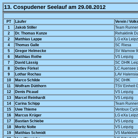
13. Cospudener Seelauf am 29.08.2012
PT
Läufer
Verein / Volk
1
Jakob Stiller
Team Runners
2
Dr. Thomas Kunze
Rehaklinik D
2
Matthias Lappe
LG eXa Leipz
4
Thomas Galle
SC Riesa
5
Gregor Helmecke
SV Warnow 9
6
Matthias Rothe
VS Leipzig
7
David Lässig
SC DHfK Leip
8
Detlev Förkel
LC Auensee L
9
Lothar Rochau
LAV Halensia
10
Marco Schilde
SC DHfK
11
Wolfram Dütthorn
TSV Einheit 
12
Denis Picaud
VS Leipzig
13
Marcel Reinhardt
VS Leipzig
14
Carina Schipp
Team Runners
15
Uwe Thieme
Ventoux Cycli
16
Marcus Krüger
LG eXa Leipz
17
Bastian Schiebe
VS Leipzig
18
Moritz Nolte
VS Leipzig
19
Matthias Schmidt
VS Markklee