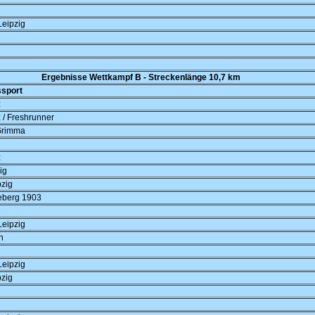
eipzig
Ergebnisse Wettkampf B - Streckenlänge 10,7 km
ssport
z
 / Freshrunner
Grimma
z
ig
zig
eberg 1903
eipzig
h
eipzig
zig