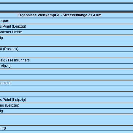
Ergebnisse Wettkampf A - Streckenlänge 21,4 km
ssport
 Point (Leipzig)
ahlener Heide
ig
0 (Rostock)
zig / Freshrunners
eipzig
Grimma
 Point (Leipzig)
ng (Leipzig)
ig
berg