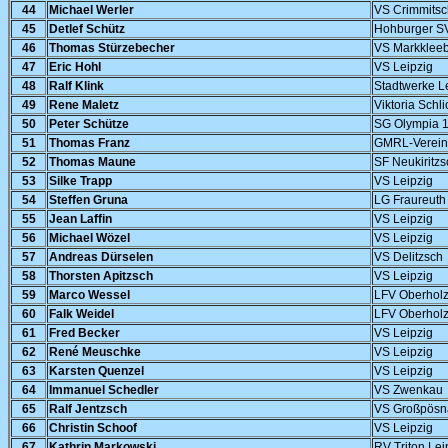
44
Michael Werler
VS Crimmits
45
Detlef Schütz
Hohburger S
46
Thomas Stürzebecher
VS Markklee
47
Eric Hohl
VS Leipzig
48
Ralf Klink
Stadtwerke L
49
Rene Maletz
Viktoria Schl
50
Peter Schütze
SG Olympia 1
51
Thomas Franz
GMRL-Verein
52
Thomas Maune
SF Neukiritzs
53
Silke Trapp
VS Leipzig
54
Steffen Gruna
LG Fraureuth
55
Jean Laffin
VS Leipzig
56
Michael Wözel
VS Leipzig
57
Andreas Dürselen
VS Delitzsch
58
Thorsten Apitzsch
VS Leipzig
59
Marco Wessel
LFV Oberhol
60
Falk Weidel
LFV Oberhol
61
Fred Becker
VS Leipzig
62
René Meuschke
VS Leipzig
63
Karsten Quenzel
VS Leipzig
64
Immanuel Schedler
VS Zwenkau
65
Ralf Jentzsch
VS Großpösn
66
Christin Schoof
VS Leipzig
67
Kathrin Markowski
RV Triton Lei