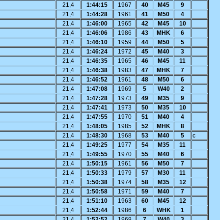
21,4
1:44:15
1967
40
M45
9
21,4
1:44:28
1961
41
M50
4
21,4
1:46:00
1965
42
M45
10
21,4
1:46:06
1986
43
MHK
6
21,4
1:46:10
1959
44
M50
5
21,4
1:46:24
1972
45
M40
3
21,4
1:46:35
1965
46
M45
11
21,4
1:46:38
1983
47
MHK
7
21,4
1:46:52
1961
48
M50
6
21,4
1:47:08
1969
5
W40
2
21,4
1:47:28
1973
49
M35
9
21,4
1:47:41
1973
50
M35
10
21,4
1:47:55
1970
51
M40
4
21,4
1:48:05
1985
52
MHK
8
21,4
1:48:30
1968
53
M40
5
c
21,4
1:49:25
1977
54
M35
11
21,4
1:49:55
1970
55
M40
6
21,4
1:50:15
1961
56
M50
7
21,4
1:50:33
1979
57
M30
11
21,4
1:50:38
1974
58
M35
12
21,4
1:50:58
1971
59
M40
7
21,4
1:51:10
1963
60
M45
12
21,4
1:52:44
1986
6
WHK
1
21,4
1:52:52
1969
7
W40
3