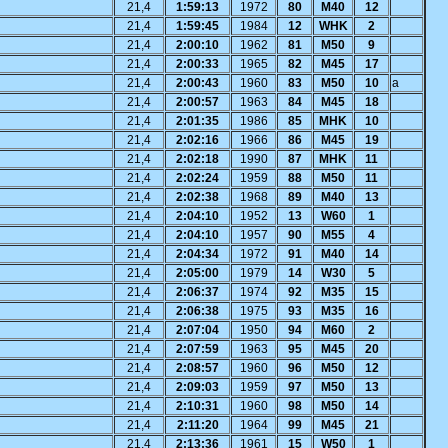
21,4
1:59:13
1972
80
M40
12
21,4
1:59:45
1984
12
WHK
2
21,4
2:00:10
1962
81
M50
9
21,4
2:00:33
1965
82
M45
17
21,4
2:00:43
1960
83
M50
10
a
21,4
2:00:57
1963
84
M45
18
21,4
2:01:35
1986
85
MHK
10
21,4
2:02:16
1966
86
M45
19
21,4
2:02:18
1990
87
MHK
11
21,4
2:02:24
1959
88
M50
11
21,4
2:02:38
1968
89
M40
13
21,4
2:04:10
1952
13
W60
1
21,4
2:04:10
1957
90
M55
4
21,4
2:04:34
1972
91
M40
14
21,4
2:05:00
1979
14
W30
5
21,4
2:06:37
1974
92
M35
15
21,4
2:06:38
1975
93
M35
16
21,4
2:07:04
1950
94
M60
2
21,4
2:07:59
1963
95
M45
20
21,4
2:08:57
1960
96
M50
12
21,4
2:09:03
1959
97
M50
13
21,4
2:10:31
1960
98
M50
14
21,4
2:11:20
1964
99
M45
21
21,4
2:13:36
1961
15
W50
1