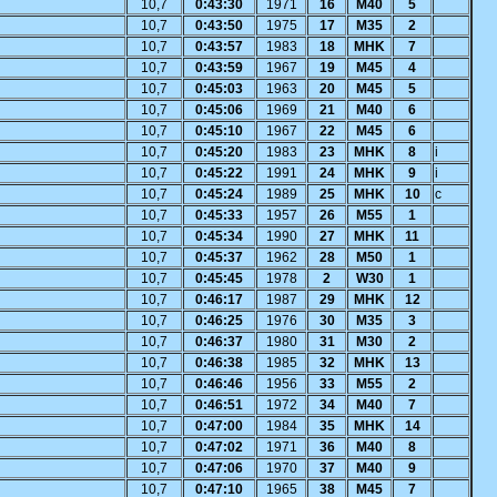
10,7
0:43:30
1971
16
M40
5
10,7
0:43:50
1975
17
M35
2
10,7
0:43:57
1983
18
MHK
7
10,7
0:43:59
1967
19
M45
4
10,7
0:45:03
1963
20
M45
5
10,7
0:45:06
1969
21
M40
6
10,7
0:45:10
1967
22
M45
6
10,7
0:45:20
1983
23
MHK
8
i
10,7
0:45:22
1991
24
MHK
9
i
10,7
0:45:24
1989
25
MHK
10
c
10,7
0:45:33
1957
26
M55
1
10,7
0:45:34
1990
27
MHK
11
10,7
0:45:37
1962
28
M50
1
10,7
0:45:45
1978
2
W30
1
10,7
0:46:17
1987
29
MHK
12
10,7
0:46:25
1976
30
M35
3
10,7
0:46:37
1980
31
M30
2
10,7
0:46:38
1985
32
MHK
13
10,7
0:46:46
1956
33
M55
2
10,7
0:46:51
1972
34
M40
7
10,7
0:47:00
1984
35
MHK
14
10,7
0:47:02
1971
36
M40
8
10,7
0:47:06
1970
37
M40
9
10,7
0:47:10
1965
38
M45
7