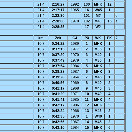
21,4
2:16:27
1992
100
MHK
12
21,4
2:17:17
1965
16
W45
1
21,4
2:22:30
101
M?
c
21,4
2:28:06
1970
102
M40
15
a
21,4
2:28:35
17
W?
c
km
Zeit
GJ
PX
WK
PK
?
10,7
0:34:22
1989
1
MHK
1
10,7
0:37:15
1977
2
M35
1
10,7
0:37:20
1970
3
M40
1
10,7
0:37:49
1979
4
M30
1
10,7
0:37:54
1984
5
MHK
2
10,7
0:38:28
1987
6
MHK
3
10,7
0:39:28
1964
7
M45
1
10,7
0:40:56
1969
8
M40
2
10,7
0:41:17
1968
9
M40
3
10,7
0:41:29
1971
10
M40
4
10,7
0:41:41
1985
11
MHK
4
10,7
0:42:17
1986
12
MHK
5
10,7
0:42:24
1966
13
M45
2
10,7
0:42:35
1970
1
W40
1
10,7
0:42:56
1967
14
M45
3
10,7
0:43:10
1984
15
MHK
6