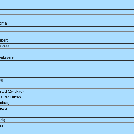
z
orna
eberg
SV 2000
altsverein
z
ig
ited (Zwickau)
läufer Lützen
seburg
pzig
zig
ig