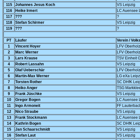
115
Johannes Jesus Koch
VS Leipzig
116
Heike Irmert
LC Auensee L
117
???
?
118
Stefan Schirmer
VS Leipzig
119
???
?
PT
Läufer
Verein / Volk
1
Vincent Hoyer
LFV Oberhol
2
Marc Werner
LFV Oberholz
3
Lars Krause
TSV Einheit 
4
Robert Lassahn
VS Leipzig
5
Olaf Ueberschär
LFV Oberhol
6
Martin-Max Werner
LG eXa Leipz
7
Torsten Rother
SC DHfK Leip
8
Heiko Anger
TSG Markkle
9
Frank Jüschke
VS Leipzig
10
Gregor Bogen
LC Auensee L
11
Ingo Armoneit
FF Lauterbac
12
Nico Straube
VS Leipzig
13
Frank Stockmann
LC Auensee L
14
Kathrin Bogen
SC DHfK Leip
15
Jan Schaarschmidt
VS Leipzig
16
Stefan Laut
VS Leipzig