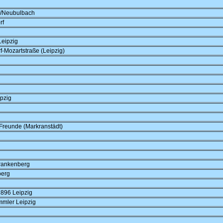
/Neubulbach
rf
eipzig
-Mozartstraße (Leipzig)
pzig
-Freunde (Markranstädt)
rankenberg
berg
896 Leipzig
mler Leipzig