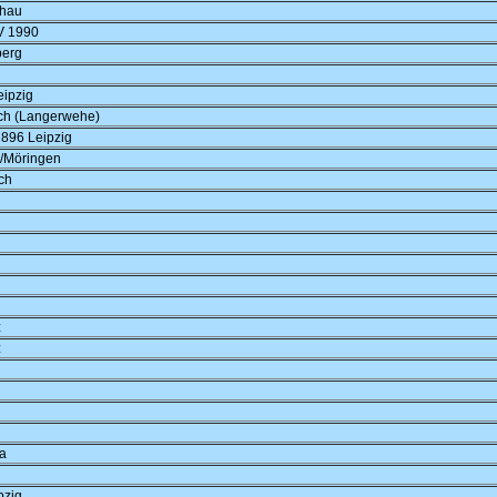
chau
V 1990
berg
eipzig
ich (Langerwehe)
896 Leipzig
/Möringen
ch
z
z
a
pzig