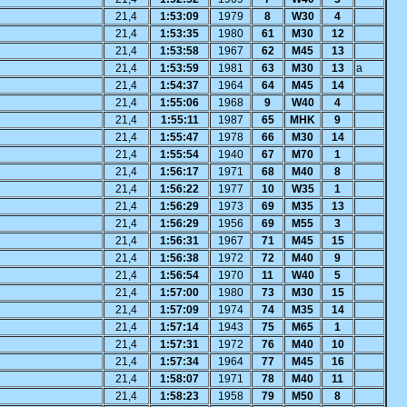
21,4
1:53:09
1979
8
W30
4
21,4
1:53:35
1980
61
M30
12
21,4
1:53:58
1967
62
M45
13
21,4
1:53:59
1981
63
M30
13
a
21,4
1:54:37
1964
64
M45
14
21,4
1:55:06
1968
9
W40
4
21,4
1:55:11
1987
65
MHK
9
21,4
1:55:47
1978
66
M30
14
21,4
1:55:54
1940
67
M70
1
21,4
1:56:17
1971
68
M40
8
21,4
1:56:22
1977
10
W35
1
21,4
1:56:29
1973
69
M35
13
21,4
1:56:29
1956
69
M55
3
21,4
1:56:31
1967
71
M45
15
21,4
1:56:38
1972
72
M40
9
21,4
1:56:54
1970
11
W40
5
21,4
1:57:00
1980
73
M30
15
21,4
1:57:09
1974
74
M35
14
21,4
1:57:14
1943
75
M65
1
21,4
1:57:31
1972
76
M40
10
21,4
1:57:34
1964
77
M45
16
21,4
1:58:07
1971
78
M40
11
21,4
1:58:23
1958
79
M50
8