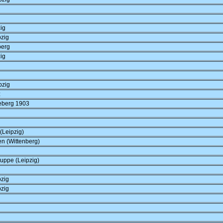
ig
zig
berg
ig
pzig
z
eberg 1903
(Leipzig)
en (Wittenberg)
uppe (Leipzig)
zig
zig