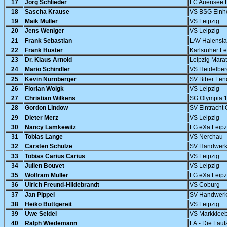
17
Jörg Schlieder
LC Auensee L
18
Sascha Krause
VS BSG Einhe
19
Maik Müller
VS Leipzig
20
Jens Weniger
VS Leipzig
21
Frank Sebastian
LAV Halensia
22
Frank Huster
Karlsruher L
23
Dr. Klaus Arnold
Leipzig Mara
24
Mario Schindler
VS Heidelber
25
Kevin Nürnberger
SV Biber Len
26
Florian Woigk
VS Leipzig
27
Christian Wilkens
SG Olympia 1
28
Gordon Lindow
SV Eintracht 
29
Dieter Merz
VS Leipzig
30
Nancy Lamkewitz
LG eXa Leipz
31
Tobias Lange
VS Nerchau
32
Carsten Schulze
SV Handwerk 
33
Tobias Carius Carius
VS Leipzig
34
Julien Bouvet
VS Leipzig
35
Wolfram Müller
LG eXa Leipz
36
Ulrich Freund-Hildebrandt
VS Coburg
37
Jan Pippel
SV Handwerk
38
Heiko Buttgereit
VS Leipzig
39
Uwe Seidel
VS Markklee
40
Ralph Wiedemann
LÄ - Die Lauf