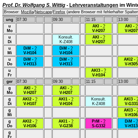
Prof. Dr. Wolfgang S. Wittig
-
Lehrveranstaltungen
im Wint
Browser:
Mozilla
/
Netscape
/
Firefox
(andere Browser mit fehlerhafter Spalten
ung
07:30
09:30
11:15
13:00
u
AKI -
?
AKI -
?
Mo
V-H207
V-H207
u
Konsult.
AKI -
?
Di
K-Z408
V-H207
u
DiM -
?
DiM -
?
Mi
V-H104
V-H104
u
DiM -
?
DiM -
?
AKI2 -
Do
V-H313
V-H313
V-H305
u
AKI3 -
?
Fr
V-H104
ger
07:30
09:30
11:15
13:00
g
AKI -
?
AKI -
?
Mo
V-H207
V-H207
g
AKI2 -
?
AKI1 -
?
Konsult.
AKI3 -
Di
V-H107
V-H104
K-Z408
V-G331
g
AKI3 -
Mi
V-H106
g
AKI2 -
?
AKI1 -
?
PrM -
?
DiM -
?
Do
V-H106
V-G238
S-G332
V-H313
g
Fr