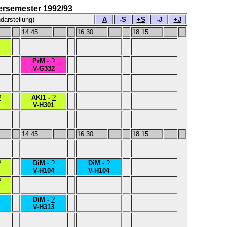
ersemester 1992/93
darstellung)
A
-S
+S
-J
+J
14:45
16:30
18:15
PrM -
?
V-G332
?
AKI1 -
?
V-H301
14:45
16:30
18:15
?
DiM -
?
DiM -
?
V-H104
V-H104
?
DiM -
?
V-H313