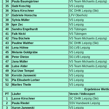
34
Paula Baumgärtner
VS Team Michaelis (Leipzig)
35
Gabi Koschig
VS Leipzig
36
Klara Kirschner
SC DHfK Leipzig (Ski)
37
Gabriele Honscha
LFV Oberholz
38
Sylvia Müller
VS Leipzig
39
Igor Zec
VS Leipzig
40
Sandra Engelhardt
VS Tübingen
41
Falk Nickl
VS Tübingen
42
Tina Büchele
VS Team Michaelis (Leipzig)
43
Pauline Walther
SC DHfK Leipzig (Ski)
44
Lena Höhne
SG LVB Leipzig
45
Melanie Goldgräbe
VS Leipzig
46
Peter Dietze
SG LVB Leipzig
47
Jana Müller
VS Team Michaelis (Leipzig)
48
Luise Alder
VS Team Michaelis (Leipzig)
49
Kai Uwe Tempel
VS Leipzig
50
Kerstin Janowski
VS Leipzig
51
Pia Elisabeth Lorber
VS Leipzig
52
Marlies Theile
VS Leipzig
Ergebnisse Wettk
PT
Läufer
Verein / Volkssport
1
Lasse Kirschner
SC DHfK Leipzig (Ski)
2
Paula Riedel
SSV Handwerk Leipzig
3
Aaron Janowski
VS Leipzig