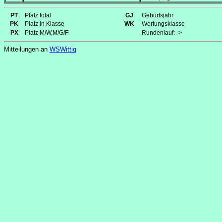
PT
Platz total
GJ
Geburtsjahr
PK
Platz in Klasse
WK
Wertungsklasse
PX
Platz M/W,M/G/F
Rundenlauf: ->
Mitteilungen an
WSWittig