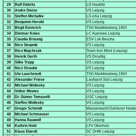
29
Ralf Däbritz
LG Haubitz
30
Andre Dietze
VS Leipzig
31
Steffen Michalke
LG eXa Leipzig
32
Benjamin Herold
VS Leipzig
33
Birgit Emmrich
TSG Markkleeberg 1903
34
Dietmar Knies
LC Auensee Leipzig
35
Claudia Bräunig
ESV Lok Beucha
36
Nico Skopnik
VS Leipzig
37
Rico Majchrzak
Team Iron Mind (Leipzig)
38
Henrik Gerth
VS Droyßig
39
Silke Trapp
VS Leipzig
40
Nico Straube
VS Leipzig
41
Ute Lauchstedt
TSG Markkleeberg 1903
42
Alexander Friese
Laufsport Süd Leipzig
43
Michael Wollesky
VS Leipzig
44
Volker Mewes
VS Leipzig
45
Dr. Günter Tomaselli
USC Leipzig
46
Steffen Wollesky
VS Leipzig
47
Gregor Schmidt
Wasserwacht Dahlener Heide 
48
Michael Schmauser
VS Leipzig
49
Hanna Rauwolf
VS Leipzig
50
Kathrin Held
LFV Oberholz
51
Klaus Eberdt
SC DHfK Leipzig