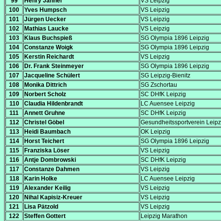
99
Henry Jahnel
VS Leipzig
100
Yves Humpsch
VS Leipzig
101
Jürgen Uecker
VS Leipzig
102
Mathias Laucke
VS Leipzig
103
Klaus Buchspieß
SG Olympia 1896 Leipzig
104
Constanze Woigk
SG Olympia 1896 Leipzig
105
Kerstin Reichardt
VS Leipzig
106
Dr. Frank Steinmeyer
SG Olympia 1896 Leipzig
107
Jacqueline Schülert
SG Leipzig-Bienitz
108
Monika Dittrich
SG Zschortau
109
Norbert Scholz
SC DHfK Leipzig
110
Claudia Hildenbrandt
LC Auensee Leipzig
111
Annett Gruhne
SC DHfK Leipzig
112
Christel Göbel
Gesundheitssportverein Leipz
113
Heidi Baumbach
OK Leipzig
114
Horst Teichert
SG Olympia 1896 Leipzig
115
Franziska Löser
VS Leipzig
116
Antje Dombrowski
SC DHfK Leipzig
117
Constanze Dahmen
VS Leipzig
118
Karin Holke
LC Auensee Leipzig
119
Alexander Keilig
VS Leipzig
120
Nihal Kapisiz-Kreuer
VS Leipzig
121
Lisa Pätzold
VS Leipzig
122
Steffen Gottert
Leipzig Marathon