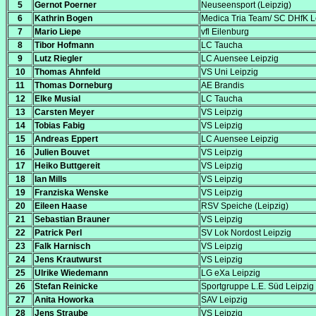
5
Gernot Poerner
Neuseensport (Leipzig)
6
Kathrin Bogen
Medica Tria Team/ SC DHfK L
7
Mario Liepe
vfl Eilenburg
8
Tibor Hofmann
LC Taucha
9
Lutz Riegler
LC Auensee Leipzig
10
Thomas Ahnfeld
VS Uni Leipzig
11
Thomas Dorneburg
AE Brandis
12
Elke Musial
LC Taucha
13
Carsten Meyer
VS Leipzig
14
Tobias Fabig
VS Leipzig
15
Andreas Eppert
LC Auensee Leipzig
16
Julien Bouvet
VS Leipzig
17
Heiko Buttgereit
VS Leipzig
18
Ian Mills
VS Leipzig
19
Franziska Wenske
VS Leipzig
20
Eileen Haase
RSV Speiche (Leipzig)
21
Sebastian Brauner
VS Leipzig
22
Patrick Perl
SV Lok Nordost Leipzig
23
Falk Harnisch
VS Leipzig
24
Jens Krautwurst
VS Leipzig
25
Ulrike Wiedemann
LG eXa Leipzig
26
Stefan Reinicke
Sportgruppe L.E. Süd Leipzig
27
Anita Howorka
SAV Leipzig
28
Jens Straube
VS Leipzig