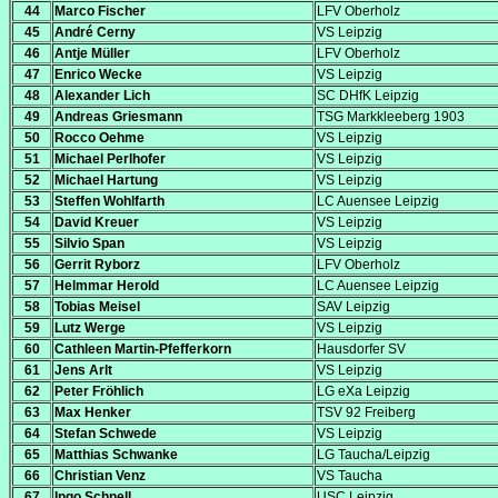
44
Marco Fischer
LFV Oberholz
45
André Cerny
VS Leipzig
46
Antje Müller
LFV Oberholz
47
Enrico Wecke
VS Leipzig
48
Alexander Lich
SC DHfK Leipzig
49
Andreas Griesmann
TSG Markkleeberg 1903
50
Rocco Oehme
VS Leipzig
51
Michael Perlhofer
VS Leipzig
52
Michael Hartung
VS Leipzig
53
Steffen Wohlfarth
LC Auensee Leipzig
54
David Kreuer
VS Leipzig
55
Silvio Span
VS Leipzig
56
Gerrit Ryborz
LFV Oberholz
57
Helmmar Herold
LC Auensee Leipzig
58
Tobias Meisel
SAV Leipzig
59
Lutz Werge
VS Leipzig
60
Cathleen Martin-Pfefferkorn
Hausdorfer SV
61
Jens Arlt
VS Leipzig
62
Peter Fröhlich
LG eXa Leipzig
63
Max Henker
TSV 92 Freiberg
64
Stefan Schwede
VS Leipzig
65
Matthias Schwanke
LG Taucha/Leipzig
66
Christian Venz
VS Taucha
67
Ingo Schnell
USC Leipzig