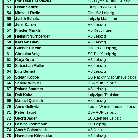
52
Christian Brendecke
SG Olympia 1896 Leipzig
53
David Schicht
Tri Sport Wurzen
54
Michael Theile
Post SV Leipzig
55
Judith Schultz
Leipzig Marathon
56
Jens Karow
VS Leipzig
57
Frieder Märkle
VS Reutlingen
58
Hellmut Nürnberger
VS Leipzig
59
Karsten Biehl
VS Leipzig
60
Gunnar Diecke
Phoenix (Leipzig)
61
Christian Voigt
SC DHfK Leipzig
62
Katja Grau
VS Leipzig
63
Sebastian Müller
VS Leipzig
64
Lutz Berndt
VS Leipzig
65
Stefan Köppe
SG Rackith/Dabrun (Leipzig)
66
Sabine Winkler
BSV AOK Leipzig
67
Roland Sommer
VS Leipzig
68
Ralf Keitz
Leipziger Triathlon
69
Manuel Quilisch
VS Leipzig
70
Anne Gellwitz
Lauf-u.Wanderfreunde Leipzi
71
Peter Haupt
BSV AOK Leipzig
72
Georg Jäger
LC Auensee Leipzig
73
Bettina Treibmann
OK Leipzig
74
André Golombeck
VS Jena
75
Hannelore Könnecke
VS Leipzig