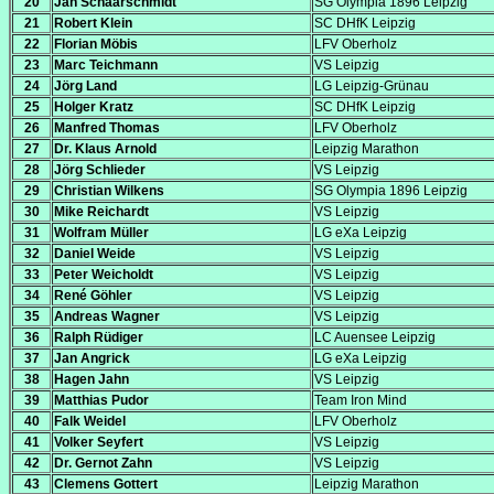
20
Jan Schaarschmidt
SG Olympia 1896 Leipzig
21
Robert Klein
SC DHfK Leipzig
22
Florian Möbis
LFV Oberholz
23
Marc Teichmann
VS Leipzig
24
Jörg Land
LG Leipzig-Grünau
25
Holger Kratz
SC DHfK Leipzig
26
Manfred Thomas
LFV Oberholz
27
Dr. Klaus Arnold
Leipzig Marathon
28
Jörg Schlieder
VS Leipzig
29
Christian Wilkens
SG Olympia 1896 Leipzig
30
Mike Reichardt
VS Leipzig
31
Wolfram Müller
LG eXa Leipzig
32
Daniel Weide
VS Leipzig
33
Peter Weicholdt
VS Leipzig
34
René Göhler
VS Leipzig
35
Andreas Wagner
VS Leipzig
36
Ralph Rüdiger
LC Auensee Leipzig
37
Jan Angrick
LG eXa Leipzig
38
Hagen Jahn
VS Leipzig
39
Matthias Pudor
Team Iron Mind
40
Falk Weidel
LFV Oberholz
41
Volker Seyfert
VS Leipzig
42
Dr. Gernot Zahn
VS Leipzig
43
Clemens Gottert
Leipzig Marathon