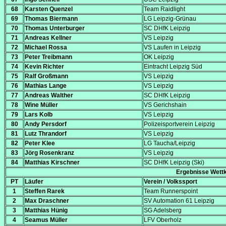
68
Karsten Quenzel
Team Raidlight
69
Thomas Biermann
LG Leipzig-Grünau
70
Thomas Unterburger
SC DHfK Leipzig
71
Andreas Kellner
VS Leipzig
72
Michael Rossa
VS Laufen in Leipzig
73
Peter Treibmann
OK Leipzig
74
Kevin Richter
Eintracht Leipzig Süd
75
Ralf Großmann
VS Leipzig
76
Mathias Lange
VS Leipzig
77
Andreas Walther
SC DHfK Leipzig
78
Wine Müller
VS Gerichshain
79
Lars Kolb
VS Leipzig
80
Andy Persdorf
Polizeisportverein Leipzig
81
Lutz Thrandorf
VS Leipzig
82
Peter Klee
LG Taucha/Leipzig
83
Jörg Rosenkranz
VS Leipzig
84
Matthias Kirschner
SC DHfK Leipzig (Ski)
Ergebnisse Wettk
PT
Läufer
Verein / Volkssport
1
Steffen Rarek
Team Runnerspoint
2
Max Draschner
SV Automation 61 Leipzig
3
Matthias Hünig
SG Adelsberg
4
Seamus Müller
LFV Oberholz