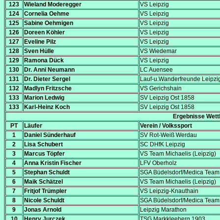
123
Wieland Moderegger
VS Leipzig
124
Cornelia Oehme
VS Leipzig
125
Sabine Oehmigen
VS Leipzig
126
Doreen Köhler
VS Leipzig
127
Eveline Pilz
VS Leipzig
128
Sven Hülle
VS Wiedemar
129
Ramona Dück
VS Leipzig
130
Dr. Anni Neumann
LC Auensee
131
Dr. Dieter Sergel
Lauf-u.Wanderfreunde Leipzi
132
Madlyn Fritzsche
VS Gerichshain
133
Marion Ledwig
SV Leipzig Ost 1858
133
Karl-Heinz Koch
SV Leipzig Ost 1858
Ergebnisse Wett
PT
Läufer
Verein / Volkssport
1
Daniel Sünderhauf
SV Rot-Weiß Werdau
2
Lisa Schubert
SC DHfK Leipzig
3
Marcus Töpfer
VS Team Michaelis (Leipzig)
4
Anna Kristin Fischer
LFV Oberholz
5
Stephan Schuldt
SGA Büdelsdorf/Medica Team 
6
Maik Schätzel
VS Team Michaelis (Leipzig)
7
Fritjof Trümpler
VS Leipzig-Knauthain
8
Nicole Schuldt
SGA Büdelsdorf/Medica Team 
9
Jonas Arnold
Leipzig Marathon
10
Henry Jurczek
TSG Markkleeberg 1903