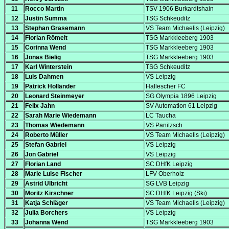
11
Rocco Martin
TSV 1906 Burkardtshain
12
Justin Summa
TSG Schkeuditz
13
Stephan Grasemann
VS Team Michaelis (Leipzig)
14
Florian Römelt
TSG Markkleeberg 1903
15
Corinna Wend
TSG Markkleeberg 1903
16
Jonas Bielig
TSG Markkleeberg 1903
17
Karl Winterstein
TSG Schkeuditz
18
Luis Dahmen
VS Leipzig
19
Patrick Holländer
Hallescher FC
20
Leonard Steinmeyer
SG Olympia 1896 Leipzig
21
Felix Jahn
SV Automation 61 Leipzig
22
Sarah Marie Wiedemann
LC Taucha
23
Thomas Wiedemann
VS Panitzsch
24
Roberto Müller
VS Team Michaelis (Leipzig)
25
Stefan Gabriel
VS Leipzig
26
Jon Gabriel
VS Leipzig
27
Florian Land
SC DHfK Leipzig
28
Marie Luise Fischer
LFV Oberholz
29
Astrid Ulbricht
SG LVB Leipzig
30
Moritz Kirschner
SC DHfK Leipzig (Ski)
31
Katja Schläger
VS Team Michaelis (Leipzig)
32
Julia Borchers
VS Leipzig
33
Johanna Wend
TSG Markkleeberg 1903