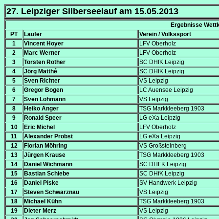
27. Leipziger Silberseelauf am 15.05.2013
Ergebnisse Wettk
PT
Läufer
Verein / Volkssport
1
Vincent Hoyer
LFV Oberholz
2
Marc Werner
LFV Oberholz
3
Torsten Rother
SC DHfK Leipzig
4
Jörg Matthé
SC DHfK Leipzig
5
Sven Richter
VS Leipzig
6
Gregor Bogen
LC Auensee Leipzig
7
Sven Lohmann
VS Leipzig
8
Heiko Anger
TSG Markkleeberg 1903
9
Ronald Speer
LG eXa Leipzig
10
Eric Michel
LFV Oberholz
11
Alexander Probst
LG eXa Leipzig
12
Florian Möhring
VS Großsteinberg
13
Jürgen Krause
TSG Markkleeberg 1903
14
Daniel Wichmann
SC DHFK Leipzig
15
Bastian Schiebe
SC DHfK Leipzig
16
Daniel Piske
SV Handwerk Leipzig
17
Steven Schwarznau
VS Leipzig
18
Michael Kühn
TSG Markkleeberg 1903
19
Dieter Merz
VS Leipzig