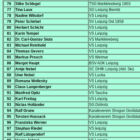
76
Silke Schlegel
TSG Markkleeberg 1903
77
Tina Laux
SG Leipzig Bienitz
78
Nadine Wilsdorf
VS Leipzig
79
Peter Schirbel
SV Leipzig Ost 1858
80
Herbert Schicht
VS Leipzig
81
Karin Tempel
VS Leipzig
82
Dr. Carl-Gustav Siuts
VS Markkleeberg
83
Michael Reinhold
VS Leipzig
84
Thomas Gevers
VS Leipzig
85
Markus Presch
VS Weimar
86
Margot Haupt
BSV AOK Leipzig
87
Antje Nebel
SC DHfK Leipzig (Abt. Ski)
88
Uwe Nebel
VS Lucka
89
Romana Wollesky
VS Leipzig
90
Claus Langenberger
VS Leipzig
91
Manfred Opitz
VS Taucha
92
Karl Freitag
VS Leipzig
93
Niclas Holländer
SG Döllnitz
94
Ralf Grune
Karateverein Shogun Großdal
95
Torsten Hussack
Karateverein Shogun Großdal
96
Franziska Werner
VS Leipzig
97
Stephan Riedel
VS leipzig
98
Ralf Lützgendorf
VS Leipzig